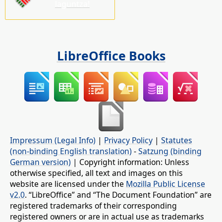
laguntza!
LibreOffice Books
Impressum (Legal Info)
|
Privacy Policy
|
Statutes
(non-binding English translation)
-
Satzung (binding
German version)
| Copyright information: Unless
otherwise specified, all text and images on this
website are licensed under the
Mozilla Public License
v2.0
. “LibreOffice” and “The Document Foundation” are
registered trademarks of their corresponding
registered owners or are in actual use as trademarks