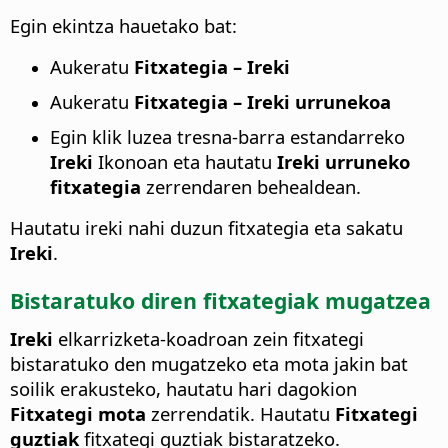
Egin ekintza hauetako bat:
Aukeratu
Fitxategia – Ireki
Aukeratu
Fitxategia – Ireki urrunekoa
Egin klik luzea tresna-barra estandarreko
Ireki
Ikonoan eta hautatu
Ireki urruneko
fitxategia
zerrendaren behealdean.
Hautatu ireki nahi duzun fitxategia eta sakatu
Ireki
.
Bistaratuko diren fitxategiak mugatzea
Ireki
elkarrizketa-koadroan zein fitxategi
bistaratuko den mugatzeko eta mota jakin bat
soilik erakusteko, hautatu hari dagokion
Fitxategi mota
zerrendatik. Hautatu
Fitxategi
guztiak
fitxategi guztiak bistaratzeko.