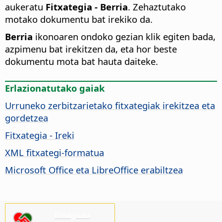
aukeratu
Fitxategia - Berria
. Zehaztutako
motako dokumentu bat irekiko da.
Berria
ikonoaren ondoko gezian klik egiten bada,
azpimenu bat irekitzen da, eta hor beste
dokumentu mota bat hauta daiteke.
Erlazionatutako gaiak
Urruneko zerbitzarietako fitxategiak irekitzea eta
gordetzea
Fitxategia - Ireki
XML fitxategi-formatua
Microsoft Office eta LibreOffice erabiltzea
Emaguzu