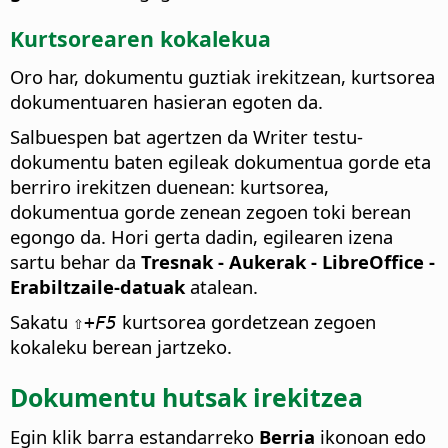
Kurtsorearen kokalekua
Oro har, dokumentu guztiak irekitzean, kurtsorea
dokumentuaren hasieran egoten da.
Salbuespen bat agertzen da Writer testu-
dokumentu baten egileak dokumentua gorde eta
berriro irekitzen duenean: kurtsorea,
dokumentua gorde zenean zegoen toki berean
egongo da. Hori gerta dadin, egilearen izena
sartu behar da
Tresnak - Aukerak
- LibreOffice -
Erabiltzaile-datuak
atalean.
Sakatu
kurtsorea gordetzean zegoen
⇧+F5
kokaleku berean jartzeko.
Dokumentu hutsak irekitzea
Egin klik barra estandarreko
Berria
ikonoan edo