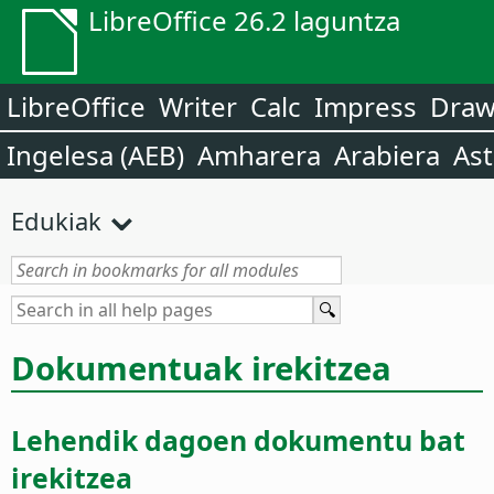
LibreOffice 26.2 laguntza
LibreOffice
Writer
Calc
Impress
Dra
Ingelesa (AEB)
Amharera
Arabiera
Ast
Edukiak
Dokumentuak irekitzea
Lehendik dagoen dokumentu bat
irekitzea