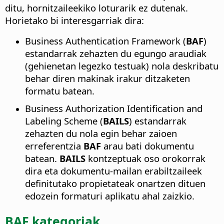
ditu, hornitzaileekiko loturarik ez dutenak.
Horietako bi interesgarriak dira:
Business Authentication Framework (
BAF
)
estandarrak zehazten du egungo araudiak
(gehienetan legezko testuak) nola deskribatu
behar diren makinak irakur ditzaketen
formatu batean.
Business Authorization Identification and
Labeling Scheme (
BAILS
) estandarrak
zehazten du nola egin behar zaioen
erreferentzia
BAF
arau bati dokumentu
batean.
BAILS
kontzeptuak oso orokorrak
dira eta dokumentu-mailan erabiltzaileek
definitutako propietateak onartzen dituen
edozein formaturi aplikatu ahal zaizkio.
BAF kategoriak