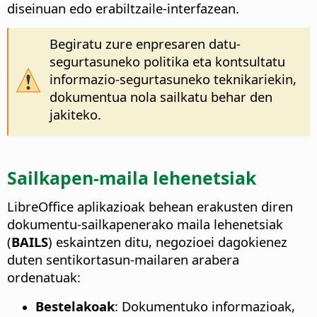
diseinuan edo erabiltzaile-interfazean.
Begiratu zure enpresaren datu-
segurtasuneko politika eta kontsultatu
informazio-segurtasuneko teknikariekin,
dokumentua nola sailkatu behar den
jakiteko.
Sailkapen-maila lehenetsiak
LibreOffice aplikazioak behean erakusten diren
dokumentu-sailkapenerako maila lehenetsiak
(
BAILS
) eskaintzen ditu, negozioei dagokienez
duten sentikortasun-mailaren arabera
ordenatuak:
Bestelakoak
: Dokumentuko informazioak,