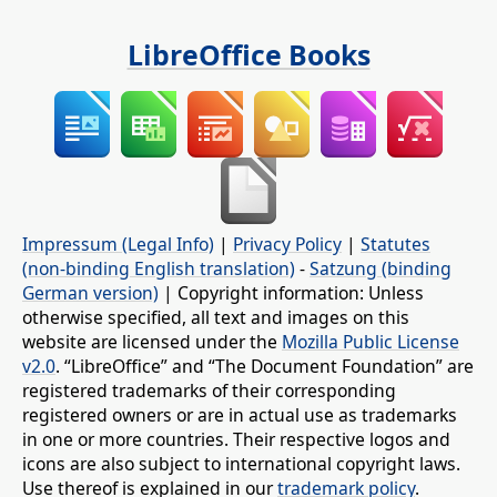
LibreOffice Books
Impressum (Legal Info)
|
Privacy Policy
|
Statutes
(non-binding English translation)
-
Satzung (binding
German version)
| Copyright information: Unless
otherwise specified, all text and images on this
website are licensed under the
Mozilla Public License
v2.0
. “LibreOffice” and “The Document Foundation” are
registered trademarks of their corresponding
registered owners or are in actual use as trademarks
in one or more countries. Their respective logos and
icons are also subject to international copyright laws.
Use thereof is explained in our
trademark policy
.