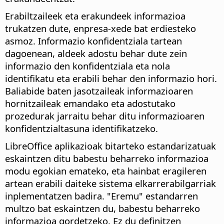
Erabiltzaileek eta erakundeek informazioa
trukatzen dute, enpresa-xede bat erdiesteko
asmoz. Informazio konfidentziala tartean
dagoenean, aldeek adostu behar dute zein
informazio den konfidentziala eta nola
identifikatu eta erabili behar den informazio hori.
Baliabide baten jasotzaileak informazioaren
hornitzaileak emandako eta adostutako
prozedurak jarraitu behar ditu informazioaren
konfidentzialtasuna identifikatzeko.
LibreOffice aplikazioak bitarteko estandarizatuak
eskaintzen ditu babestu beharreko informazioa
modu egokian emateko, eta hainbat eragileren
artean erabili daiteke sistema elkarrerabilgarriak
inplementatzen badira. "Eremu" estandarren
multzo bat eskaintzen du, babestu beharreko
informazioa gordetzeko. Ez du definitzen