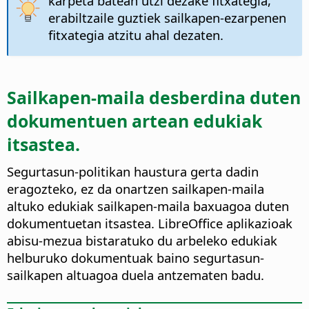
karpeta batean utzi dezake fitxategia,
erabiltzaile guztiek sailkapen-ezarpenen
fitxategia atzitu ahal dezaten.
Sailkapen-maila desberdina duten
dokumentuen artean edukiak
itsastea.
Segurtasun-politikan haustura gerta dadin
eragozteko, ez da onartzen sailkapen-maila
altuko edukiak sailkapen-maila baxuagoa duten
dokumentuetan itsastea. LibreOffice aplikazioak
abisu-mezua bistaratuko du arbeleko edukiak
helburuko dokumentuak baino segurtasun-
sailkapen altuagoa duela antzematen badu.