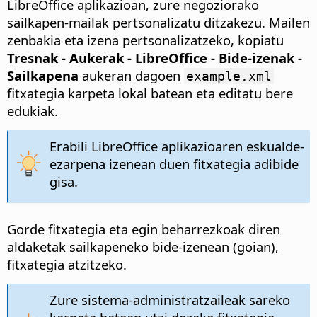
LibreOffice aplikazioan, zure negoziorako
sailkapen-mailak pertsonalizatu ditzakezu. Mailen
zenbakia eta izena pertsonalizatzeko, kopiatu
Tresnak - Aukerak
- LibreOffice - Bide-izenak -
Sailkapena
aukeran dagoen
example.xml
fitxategia karpeta lokal batean eta editatu bere
edukiak.
Erabili LibreOffice aplikazioaren eskualde-
ezarpena izenean duen fitxategia adibide
gisa.
Gorde fitxategia eta egin beharrezkoak diren
aldaketak sailkapeneko bide-izenean (goian),
fitxategia atzitzeko.
Zure sistema-administratzaileak sareko