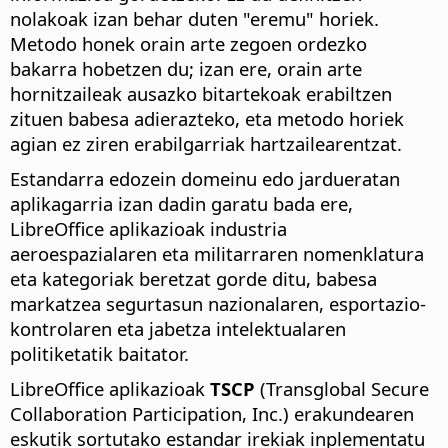
nolakoak izan behar duten "eremu" horiek.
Metodo honek orain arte zegoen ordezko
bakarra hobetzen du; izan ere, orain arte
hornitzaileak ausazko bitartekoak erabiltzen
zituen babesa adierazteko, eta metodo horiek
agian ez ziren erabilgarriak hartzailearentzat.
Estandarra edozein domeinu edo jardueratan
aplikagarria izan dadin garatu bada ere,
LibreOffice aplikazioak industria
aeroespazialaren eta militarraren nomenklatura
eta kategoriak beretzat gorde ditu, babesa
markatzea segurtasun nazionalaren, esportazio-
kontrolaren eta jabetza intelektualaren
politiketatik baitator.
LibreOffice aplikazioak
TSCP
(Transglobal Secure
Collaboration Participation, Inc.) erakundearen
eskutik sortutako estandar irekiak inplementatu