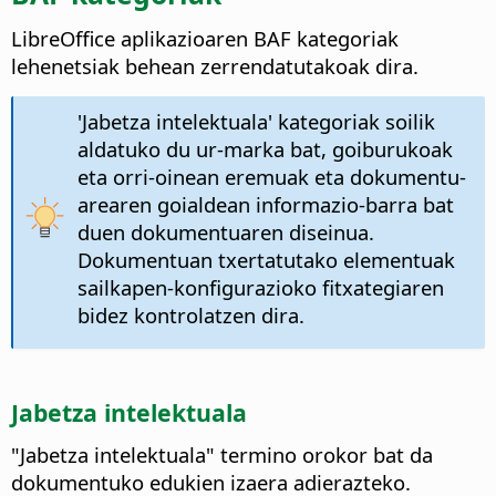
LibreOffice aplikazioaren BAF kategoriak
lehenetsiak behean zerrendatutakoak dira.
'Jabetza intelektuala' kategoriak soilik
aldatuko du ur-marka bat, goiburukoak
eta orri-oinean eremuak eta dokumentu-
arearen goialdean informazio-barra bat
duen dokumentuaren diseinua.
Dokumentuan txertatutako elementuak
sailkapen-konfigurazioko fitxategiaren
bidez kontrolatzen dira.
Jabetza intelektuala
"Jabetza intelektuala" termino orokor bat da
dokumentuko edukien izaera adierazteko.