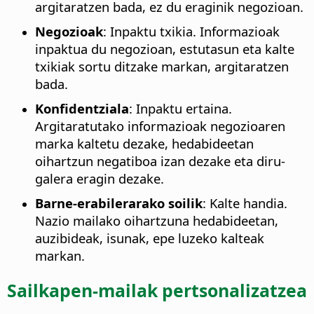
argitaratzen bada, ez du eraginik negozioan.
Negozioak
: Inpaktu txikia. Informazioak
inpaktua du negozioan, estutasun eta kalte
txikiak sortu ditzake markan, argitaratzen
bada.
Konfidentziala
: Inpaktu ertaina.
Argitaratutako informazioak negozioaren
marka kaltetu dezake, hedabideetan
oihartzun negatiboa izan dezake eta diru-
galera eragin dezake.
Barne-erabilerarako soilik
: Kalte handia.
Nazio mailako oihartzuna hedabideetan,
auzibideak, isunak, epe luzeko kalteak
markan.
Sailkapen-mailak pertsonalizatzea