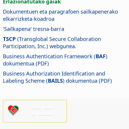
Erlazionatutako gaiak
Dokumentuen eta paragrafoen sailkapenerako
elkarrizketa-koadroa
'Sailkapena' tresna-barra
TSCP
(Transglobal Secure Collaboration
Participation, Inc.) webgunea
.
Business Authentication Framework (
BAF
)
dokumentua (PDF)
Business Authorization Identification and
Labeling Scheme (
BAILS
) dokumentua (PDF)
Emaguzu
laguntza!