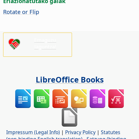
Erlazionatutako gaiak
Rotate or Flip
Emaguzu
laguntza!
LibreOffice Books
Impressum (Legal Info)
|
Privacy Policy
|
Statutes
(non-binding English translation)
-
Satzung (binding