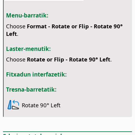
Menu-barratik:
Choose
Format - Rotate or Flip - Rotate 90°
Left
.
Laster-menutik:
Choose
Rotate or Flip - Rotate 90° Left
.
Fitxadun interfazetik:
Tresna-barretatik:
Rotate 90° Left