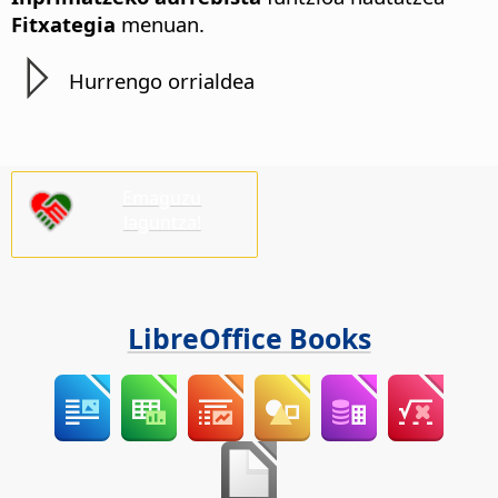
Fitxategia
menuan.
Hurrengo orrialdea
Emaguzu
laguntza!
LibreOffice Books