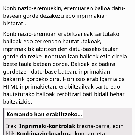
Konbinazio-eremuekin, eremuaren balioa datu-
basean gorde dezakezu edo inprimakian
bistaratu.
Konbinazio-eremuan erabiltzaileak sartutako
balioak edo zerrendan hautatutakoak,
inprimakitik atzitzen den datu-baseko taulan
gorde daitezke. Kontuan izan balioak ezin direla
beste taula batean gorde. Balioak ez badira
gordetzen datu-base batean, inprimakian
bakarrik gordeko dira. Hori oso erabilgarria da
HTML inprimakietan, erabiltzaileak sartu edo
hautatutako balioak zerbitzari bati bidali behar
baitzaizkio.
Komando hau erabiltzeko...
Ireki
Inprimaki-kontrolak
tresna-barra, egin
klik
Konbinazio-koadroa
ikonoan, eta