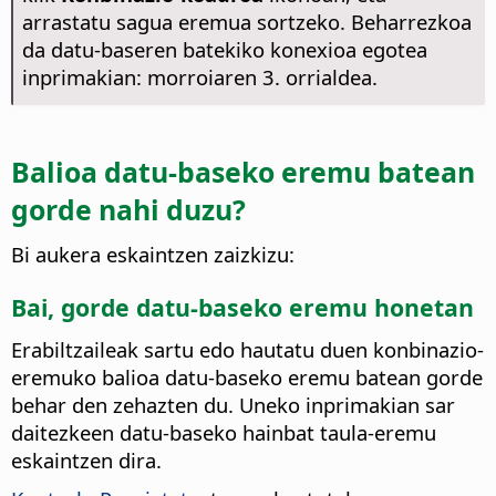
arrastatu sagua eremua sortzeko. Beharrezkoa
da datu-baseren batekiko konexioa egotea
inprimakian: morroiaren 3. orrialdea.
Balioa datu-baseko eremu batean
gorde nahi duzu?
Bi aukera eskaintzen zaizkizu:
Bai, gorde datu-baseko eremu honetan
Erabiltzaileak sartu edo hautatu duen konbinazio-
eremuko balioa datu-baseko eremu batean gorde
behar den zehazten du.
Uneko inprimakian sar
daitezkeen datu-baseko hainbat taula-eremu
eskaintzen dira.