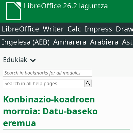
LibreOffice 26.2 laguntza
LibreOffice
Writer
Calc
Impress
Dra
Ingelesa (AEB)
Amharera
Arabiera
Ast
Edukiak
Konbinazio-koadroen
morroia: Datu-baseko
eremua