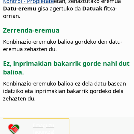
Kontrol - Propietate
etan, zehaztutako eremua
Datu-eremu
gisa agertuko da
Datuak
fitxa-
orrian.
Zerrenda-eremua
Konbinazio-eremuko balioa gordeko den datu-
eremua zehazten du.
Ez, inprimakian bakarrik gorde nahi dut
balioa.
Konbinazio-eremuko balioa ez dela datu-basean
idatziko eta inprimakian bakarrik gordeko dela
zehazten du.
Emaguzu
laguntza!