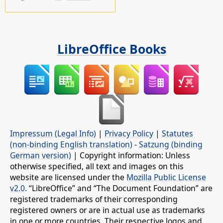
LibreOffice Books
Impressum (Legal Info)
|
Privacy Policy
|
Statutes
(non-binding English translation)
-
Satzung (binding
German version)
| Copyright information: Unless
otherwise specified, all text and images on this
website are licensed under the
Mozilla Public License
v2.0
. “LibreOffice” and “The Document Foundation” are
registered trademarks of their corresponding
registered owners or are in actual use as trademarks
in one or more countries. Their respective logos and