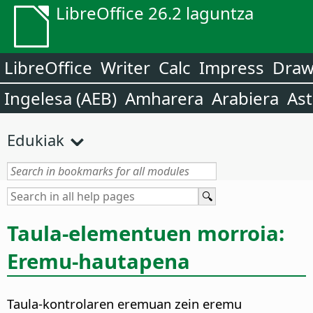
LibreOffice 26.2 laguntza
LibreOffice
Writer
Calc
Impress
Dra
Ingelesa (AEB)
Amharera
Arabiera
Ast
Edukiak
Taula-elementuen morroia:
Eremu-hautapena
Taula-kontrolaren eremuan zein eremu