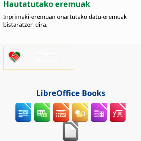
Hautatutako eremuak
Inprimaki-eremuan onartutako datu-eremuak
bistaratzen dira.
Emaguzu
laguntza!
LibreOffice Books