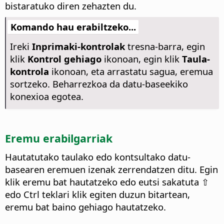
bistaratuko diren zehazten du.
Komando hau erabiltzeko...
Ireki
Inprimaki-kontrolak
tresna-barra, egin
klik
Kontrol gehiago
ikonoan, egin klik
Taula-
kontrola
ikonoan, eta arrastatu sagua, eremua
sortzeko. Beharrezkoa da datu-baseekiko
konexioa egotea.
Eremu erabilgarriak
Hautatutako taulako edo kontsultako datu-
basearen eremuen izenak zerrendatzen ditu.
Egin
klik eremu bat hautatzeko edo eutsi sakatuta ⇧
edo
Ctrl
teklari klik egiten duzun bitartean,
eremu bat baino gehiago hautatzeko.