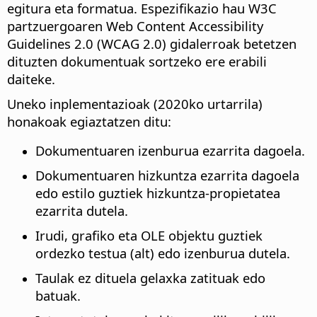
egitura eta formatua. Espezifikazio hau W3C
partzuergoaren Web Content Accessibility
Guidelines 2.0 (WCAG 2.0) gidalerroak betetzen
dituzten dokumentuak sortzeko ere erabili
daiteke.
Uneko inplementazioak (2020ko urtarrila)
honakoak egiaztatzen ditu:
Dokumentuaren izenburua ezarrita dagoela.
Dokumentuaren hizkuntza ezarrita dagoela
edo estilo guztiek hizkuntza-propietatea
ezarrita dutela.
Irudi, grafiko eta OLE objektu guztiek
ordezko testua (alt) edo izenburua dutela.
Taulak ez dituela gelaxka zatituak edo
batuak.