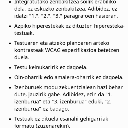
Integratutako zenbakitzea soilik erabiliko
dela, ez eskuzko zenbakitzea. Adibidez, ez
idatzi "1.", "2.", "3." paragrafoen hasieran.
Azpiko hiperestekak ez dituzten hiperesteka-
testuak.
Testuaren eta atzeko planoaren arteko
kontrasteak WCAG espezifikazioa betetzen
duela.
Testu keinukaririk ez dagoela.
Oin-oharrik edo amaiera-oharrik ez dagoela.
Izenburuek modu zekuentzialean hazi behar
dute, jauzirik gabe. Adibidez, ezin da "1.
izenburua" eta "3. izenburua" eduki, "2.
izenburua" ez badago.
Testuak ez dituela esanahi gehigarriak
formatu (zuzenarekin).