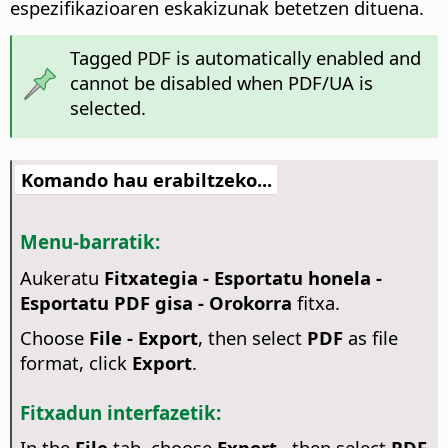
espezifikazioaren eskakizunak betetzen dituena.
Tagged PDF is automatically enabled and
cannot be disabled when PDF/UA is
selected.
Komando hau erabiltzeko...
Menu-barratik:
Aukeratu
Fitxategia - Esportatu honela -
Esportatu PDF gisa - Orokorra
fitxa.
Choose
File - Export
, then select
PDF
as file
format, click
Export
.
Fitxadun interfazetik:
In the
File
tab, choose
Export
, then select
PDF