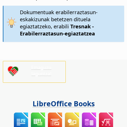
Dokumentuak erabilerraztasun-
eskakizunak betetzen dituela
egiaztatzeko, erabili
Tresnak -
Erabilerraztasun-egiaztatzea
Emaguzu
laguntza!
LibreOffice Books