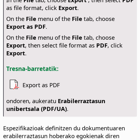
as file format, click
Export
.
On the
File
menu of the
File
tab, choose
Export as PDF
.
On the
File
menu of the
File
tab, choose
Export
, then select file format as
PDF
, click
Export
.
Tresna-barretatik:
Export as PDF
ondoren, aukeratu
Erabilerraztasun
unibertsala (PDF/UA)
.
Espezifikazioak definitzen du dokumentuaren
erabilerraztasun hoberako egokienak diren