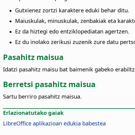
Gutxienez zortzi karaktere eduki behar ditu.
Maiuskulak, minuskulak, zenbakiak eta karakte
Ez da hiztegi edo entziklopediatan agertzen.
Ez du inolako zerikusi zuzenik zure datu pert
Pasahitz maisua
Idatzi pasahitz maisu bat baimenik gabeko erabiltz
Berretsi pasahitz maisua
Sartu berriro pasahitz maisua.
Erlazionatutako gaiak
LibreOffice
aplikazioan edukia babestea