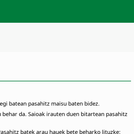
egi batean pasahitz maisu baten bidez.
 behar da. Saioak irauten duen bitartean pasahitz
asahitz batek arau hauek bete beharko lituzke: