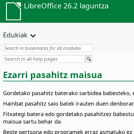
LibreOffice 26.2 laguntza
Edukiak
Ezarri pasahitz maisua
Gordetako pasahitz baterako sarbidea babesteko, e
Hainbat pasahitz saio batek irauten duen denboran
Fitxategi batera edo gordetako pasahitzez babestut
maisua sartu behar da.
Beste pertsona edo programek erraz asmatuko ez di