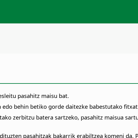
sleitu pasahitz maisu bat.
 edo behin betiko gorde daitezke babestutako fitxat
ako zerbitzu batera sartzeko, pasahitz maisua sartu
tuzten pasahitzak bakarrik erabiltzea komeni da. P