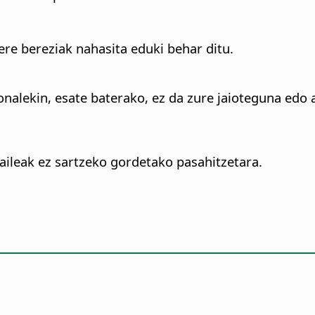
re bereziak nahasita eduki behar ditu.
sonalekin, esate baterako, ez da zure jaioteguna edo
aileak ez sartzeko gordetako pasahitzetara.