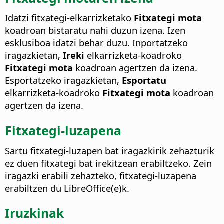
Idatzi fitxategi-elkarrizketako
Fitxategi mota
koadroan bistaratu nahi duzun izena.
Izen
esklusiboa idatzi behar duzu. Inportatzeko
iragazkietan,
Ireki
elkarrizketa-koadroko
Fitxategi mota
koadroan agertzen da izena.
Esportatzeko iragazkietan,
Esportatu
elkarrizketa-koadroko
Fitxategi mota
koadroan
agertzen da izena.
Fitxategi-luzapena
Sartu fitxategi-luzapen bat iragazkirik zehazturik
ez duen fitxategi bat irekitzean erabiltzeko. Zein
iragazki erabili zehazteko, fitxategi-luzapena
erabiltzen du LibreOffice(e)k.
Iruzkinak