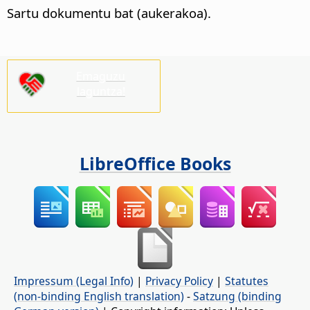
Sartu dokumentu bat (aukerakoa).
Emaguzu
laguntza!
LibreOffice Books
Impressum (Legal Info)
|
Privacy Policy
|
Statutes
(non-binding English translation)
-
Satzung (binding