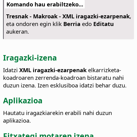
Komando hau erabiltzeko...
Tresnak - Makroak - XML iragazki-ezarpenak
,
eta ondoren egin klik
Berria
edo
Editatu
aukeran.
Iragazki-izena
Idatzi
XML iragazki-ezarpenak
elkarrizketa-
koadroaren zerrenda-koadroan bistaratu nahi
duzun izena.
Izen esklusiboa idatzi behar duzu.
Aplikazioa
Hautatu iragazkiarekin erabili nahi duzun
aplikazioa.
Fitxategi motaren izena