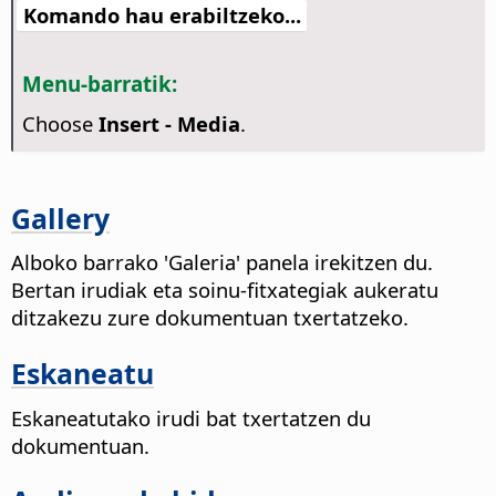
Komando hau erabiltzeko...
Menu-barratik:
Choose
Insert - Media
.
Gallery
Alboko barrako 'Galeria' panela irekitzen du.
Bertan irudiak eta soinu-fitxategiak aukeratu
ditzakezu zure dokumentuan txertatzeko.
Eskaneatu
Eskaneatutako irudi bat txertatzen du
dokumentuan.