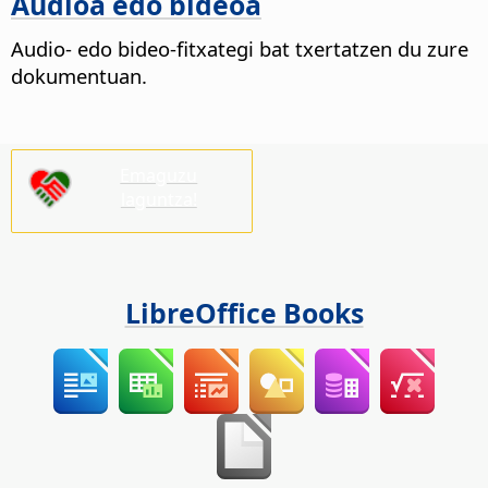
Audioa edo bideoa
Audio- edo bideo-fitxategi bat txertatzen du zure
dokumentuan.
Emaguzu
laguntza!
LibreOffice Books