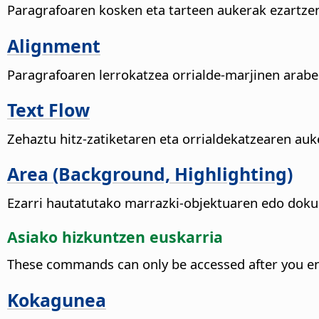
Paragrafoaren kosken eta tarteen aukerak ezartzen
Alignment
Paragrafoaren lerrokatzea orrialde-marjinen arabe
Text Flow
Zehaztu hitz-zatiketaren eta orrialdekatzearen auk
Area (Background, Highlighting)
Ezarri hautatutako marrazki-objektuaren edo dok
Asiako hizkuntzen euskarria
These commands can only be accessed after you en
Kokagunea