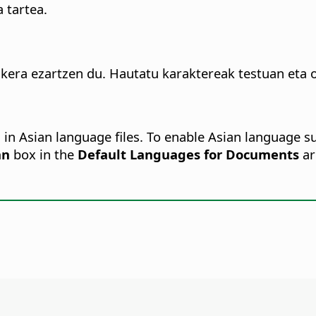
 tartea.
aukera ezartzen du. Hautatu karaktereak testuan et
s in Asian language files. To enable Asian language 
an
box in the
Default Languages for Documents
ar