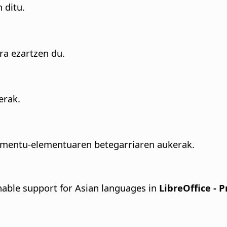
 ditu.
ra ezartzen du.
erak.
umentu-elementuaren betegarriaren aukerak.
able support for Asian languages in
LibreOffice - 