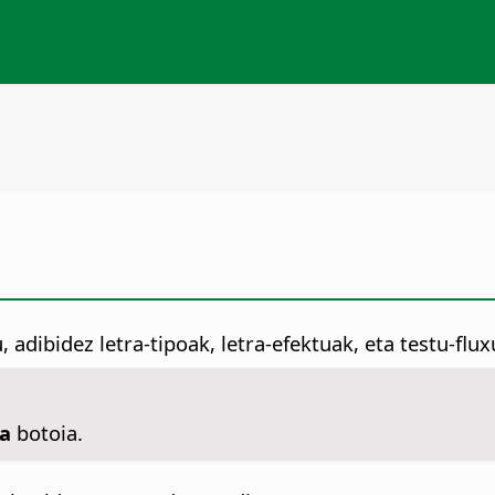
 adibidez letra-tipoak, letra-efektuak, eta testu-flu
ua
botoia.