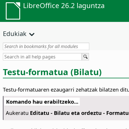
LibreOffice 26.2 laguntza
Edukiak
Testu-formatua (Bilatu)
Testu-formatuaren ezaugarri zehatzak bilatzen ditu,
Komando hau erabiltzeko...
Aukeratu
Editatu - Bilatu eta ordeztu - Format