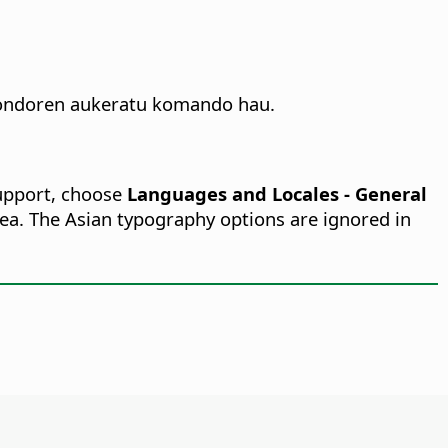
a ondoren aukeratu komando hau.
support, choose
Languages and Locales - General
ea.
The Asian typography options are ignored in