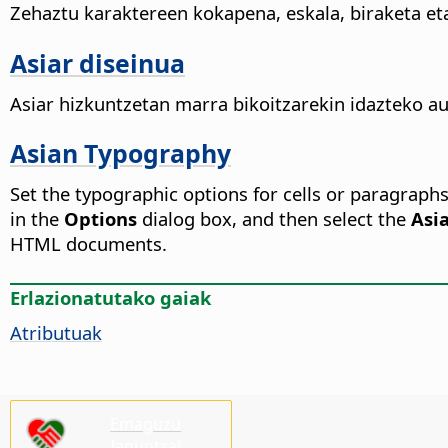
Zehaztu karaktereen kokapena, eskala, biraketa eta
Asiar diseinua
Asiar hizkuntzetan marra bikoitzarekin idazteko 
Asian Typography
Set the typographic options for cells or paragraph
in the
Options
dialog box, and then select the
Asi
HTML documents.
Erlazionatutako gaiak
Atributuak
Emaguzu
laguntza!