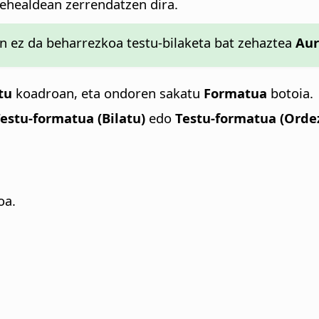
healdean zerrendatzen dira.
n ez da beharrezkoa testu-bilaketa bat zehaztea
Aur
tu
koadroan, eta ondoren sakatu
Formatua
botoia.
estu-formatua (Bilatu)
edo
Testu-formatua (Orde
oa.