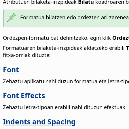
Atributuen bilaketa-irizpideak
Bilatu
koadroaren be
Formatua bilatzen edo ordezten ari zarenea
Ordezpen-formatu bat definitzeko, egin klik
Ordez
Formatuaren bilaketa-irizpideak aldatzeko erabili
T
fitxa-orriak dituzte:
Font
Zehaztu aplikatu nahi duzun formatua eta letra-tip
Font Effects
Zehaztu letra-tipoan erabili nahi dituzun efektuak.
Indents and Spacing