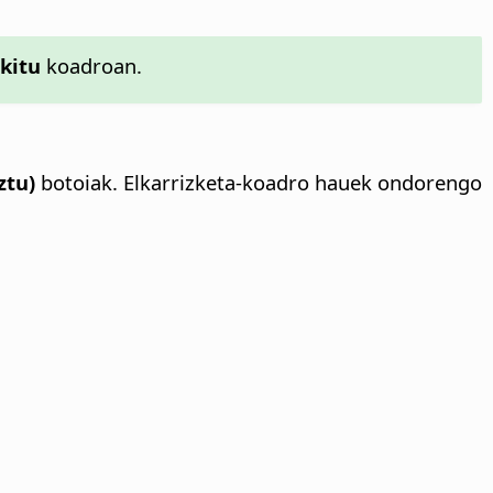
kitu
koadroan.
ztu)
botoiak. Elkarrizketa-koadro hauek ondorengo