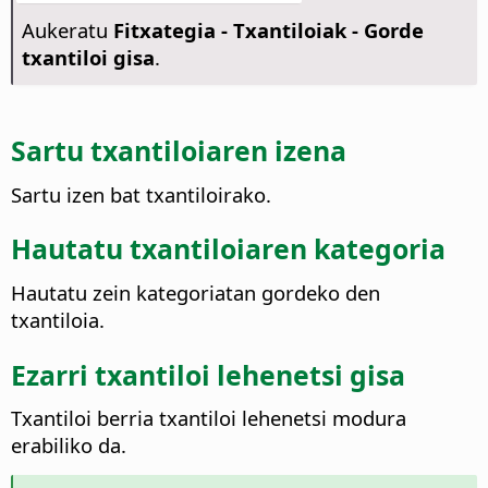
Aukeratu
Fitxategia - Txantiloiak - Gorde
txantiloi gisa
.
Sartu txantiloiaren izena
Sartu izen bat txantiloirako.
Hautatu txantiloiaren kategoria
Hautatu zein kategoriatan gordeko den
txantiloia.
Ezarri txantiloi lehenetsi gisa
Txantiloi berria txantiloi lehenetsi modura
erabiliko da.