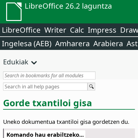
LibreOffice 26.2 laguntza
LibreOffice
Writer
Calc
Impress
Dra
Ingelesa (AEB)
Amharera
Arabiera
Ast
Edukiak
Gorde txantiloi gisa
Uneko dokumentua txantiloi gisa gordetzen du.
Komando hau erabiltzeko...