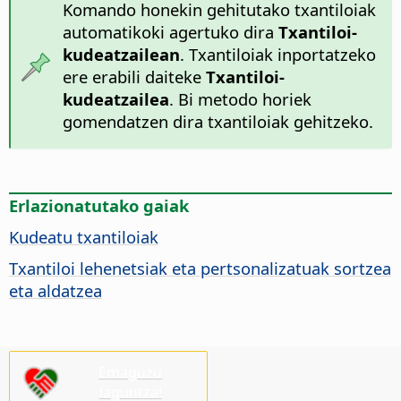
Komando honekin gehitutako txantiloiak
automatikoki agertuko dira
Txantiloi-
kudeatzailean
. Txantiloiak inportatzeko
ere erabili daiteke
Txantiloi-
kudeatzailea
. Bi metodo horiek
gomendatzen dira txantiloiak gehitzeko.
Erlazionatutako gaiak
Kudeatu txantiloiak
Txantiloi lehenetsiak eta pertsonalizatuak sortzea
eta aldatzea
Emaguzu
laguntza!