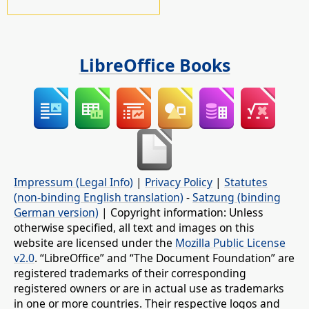
LibreOffice Books
Impressum (Legal Info)
|
Privacy Policy
|
Statutes
(non-binding English translation)
-
Satzung (binding
German version)
| Copyright information: Unless
otherwise specified, all text and images on this
website are licensed under the
Mozilla Public License
v2.0
. “LibreOffice” and “The Document Foundation” are
registered trademarks of their corresponding
registered owners or are in actual use as trademarks
in one or more countries. Their respective logos and