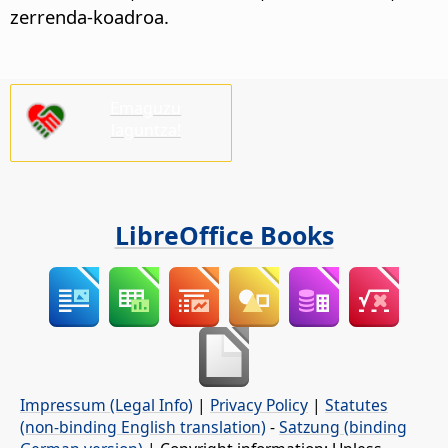
zerrenda-koadroa.
Emaguzu
laguntza!
LibreOffice Books
Impressum (Legal Info)
|
Privacy Policy
|
Statutes
(non-binding English translation)
-
Satzung (binding