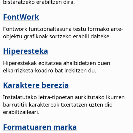
bistaratzeko erabiltzen dira.
FontWork
Fontwork funtzionaltasuna testu formako arte-
objektu grafikoak sortzeko erabili daiteke.
Hiperesteka
Hiperestekak editatzea ahalbidetzen duen
elkarrizketa-koadro bat irekitzen du.
Karaktere berezia
Instalatutako letra-tipoetan aurkitutako ikurren
barrutitik karaktereak txertatzen uzten dio
erabiltzaileari.
Formatuaren marka