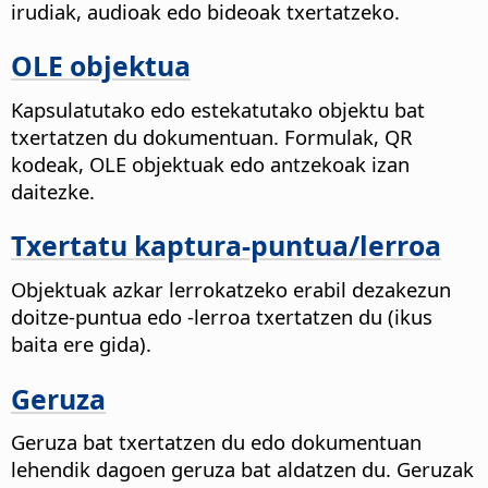
irudiak, audioak edo bideoak txertatzeko.
OLE objektua
Kapsulatutako edo estekatutako objektu bat
txertatzen du dokumentuan. Formulak, QR
kodeak, OLE objektuak edo antzekoak izan
daitezke.
Txertatu kaptura-puntua/lerroa
Objektuak azkar lerrokatzeko erabil dezakezun
doitze-puntua edo -lerroa txertatzen du (ikus
baita ere gida).
Geruza
Geruza bat txertatzen du edo dokumentuan
lehendik dagoen geruza bat aldatzen du. Geruzak