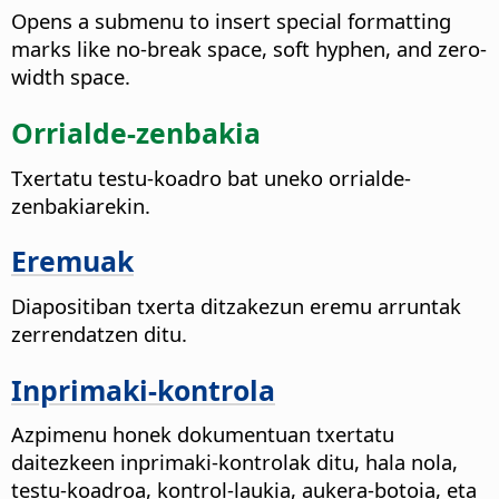
Opens a submenu to insert special formatting
marks like no-break space, soft hyphen, and zero-
width space.
Orrialde-zenbakia
Txertatu testu-koadro bat uneko orrialde-
zenbakiarekin.
Eremuak
Diapositiban txerta ditzakezun eremu arruntak
zerrendatzen ditu.
Inprimaki-kontrola
Azpimenu honek dokumentuan txertatu
daitezkeen inprimaki-kontrolak ditu, hala nola,
testu-koadroa, kontrol-laukia, aukera-botoia, eta