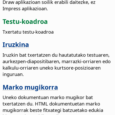
Draw aplikazioan soilik erabili daitezke, ez
Impress aplikazioan.
Testu-koadroa
Txertatu testu-koadroa
Iruzkina
Iruzkin bat txertatzen du hautatutako testuaren,
aurkezpen-diapositibaren, marrazki-orriaren edo
kalkulu-orriaren uneko kurtsore-posizioaren
inguruan.
Marko mugikorra
Uneko dokumentuan marko mugikor bat
txertatzen du. HTML dokumentuetan marko
mugikorrak beste fitxategi batzuetako edukia