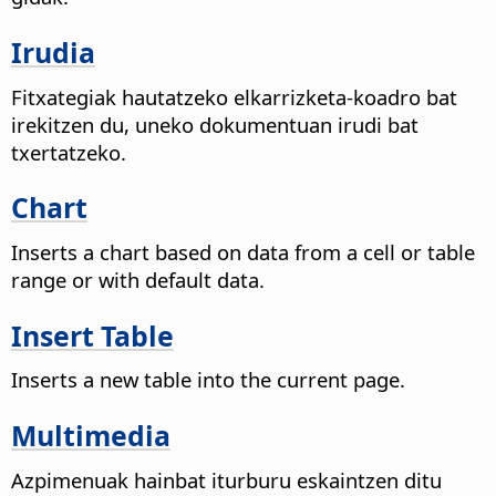
Irudia
Fitxategiak hautatzeko elkarrizketa-koadro bat
irekitzen du, uneko dokumentuan irudi bat
txertatzeko.
Chart
Inserts a chart based on data from a cell or table
range or with default data.
Insert Table
Inserts a new table into the current
page
.
Multimedia
Azpimenuak hainbat iturburu eskaintzen ditu