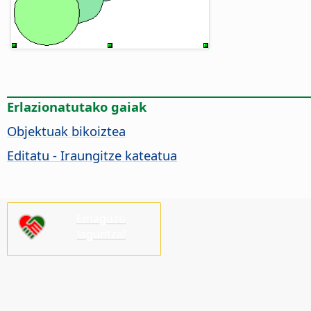
Erlazionatutako gaiak
Objektuak bikoiztea
Editatu - Iraungitze kateatua
Emaguzu
laguntza!