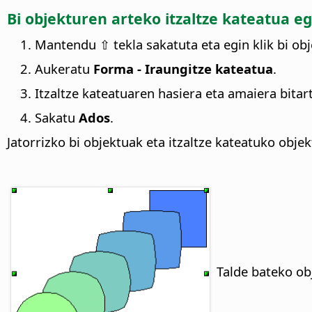
Bi objekturen arteko itzaltze kateatua eg
Mantendu ⇧ tekla sakatuta eta egin klik bi obj
Aukeratu
Forma - Iraungitze kateatua
.
Itzaltze kateatuaren hasiera eta amaiera bita
Sakatu
Ados
.
Jatorrizko bi objektuak eta itzaltze kateatuko obj
Talde bateko ob