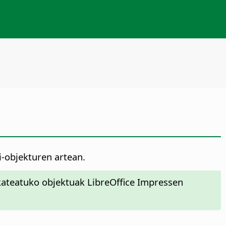
i-objekturen artean.
 kateatuko objektuak LibreOffice Impressen