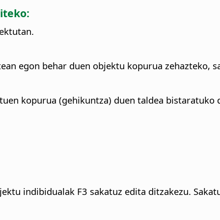
iteko:
ektutan.
rtean egon behar duen objektu kopurua zehazteko, s
ektuen kopurua (gehikuntza) duen taldea bistaratuko 
jektu indibidualak F3 sakatuz edita ditzakezu. Saka