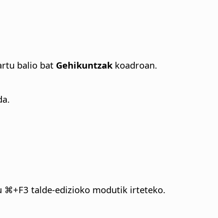
artu balio bat
Gehikuntzak
koadroan.
da.
tu
⌘
+F3 talde-edizioko modutik irteteko.