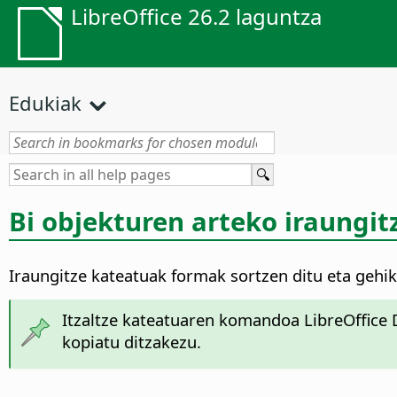
LibreOffice 26.2 laguntza
Edukiak
Bi objekturen arteko iraungit
Iraungitze kateatuak formak sortzen ditu eta gehi
Itzaltze kateatuaren komandoa LibreOffice D
kopiatu ditzakezu.