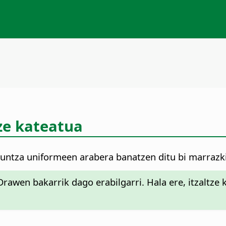
ze kateatua
kuntza uniformeen arabera banatzen ditu bi marrazk
rawen bakarrik dago erabilgarri. Hala ere, itzaltze