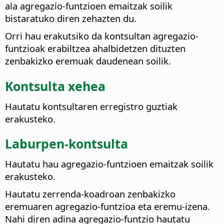
ala agregazio-funtzioen emaitzak soilik
bistaratuko diren zehazten du.
Orri hau erakutsiko da kontsultan agregazio-
funtzioak erabiltzea ahalbidetzen dituzten
zenbakizko eremuak daudenean soilik.
Kontsulta xehea
Hautatu kontsultaren erregistro guztiak
erakusteko.
Laburpen-kontsulta
Hautatu hau agregazio-funtzioen emaitzak soilik
erakusteko.
Hautatu zerrenda-koadroan zenbakizko
eremuaren agregazio-funtzioa eta eremu-izena.
Nahi diren adina agregazio-funtzio hautatu