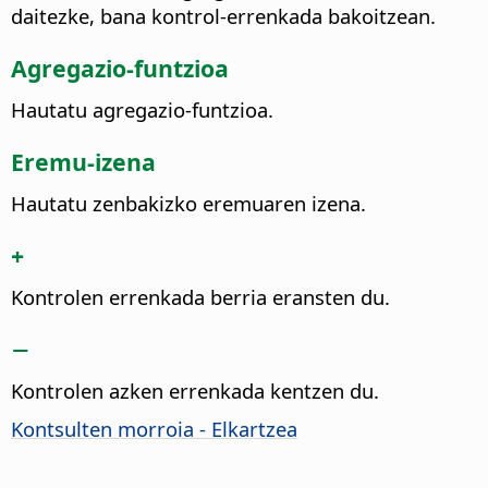
daitezke, bana kontrol-errenkada bakoitzean.
Agregazio-funtzioa
Hautatu agregazio-funtzioa.
Eremu-izena
Hautatu zenbakizko eremuaren izena.
+
Kontrolen errenkada berria eransten du.
−
Kontrolen azken errenkada kentzen du.
Kontsulten morroia - Elkartzea