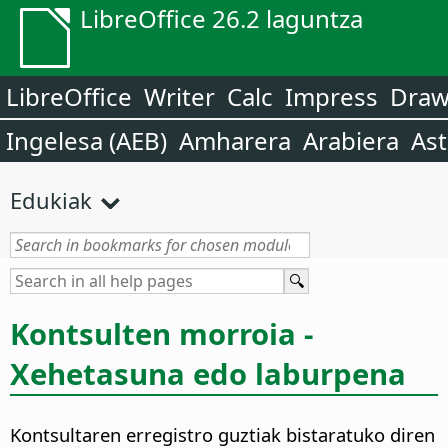
LibreOffice 26.2 laguntza
LibreOffice
Writer
Calc
Impress
Dra
Ingelesa (AEB)
Amharera
Arabiera
Ast
Edukiak
Kontsulten morroia -
Xehetasuna edo laburpena
Kontsultaren erregistro guztiak bistaratuko diren