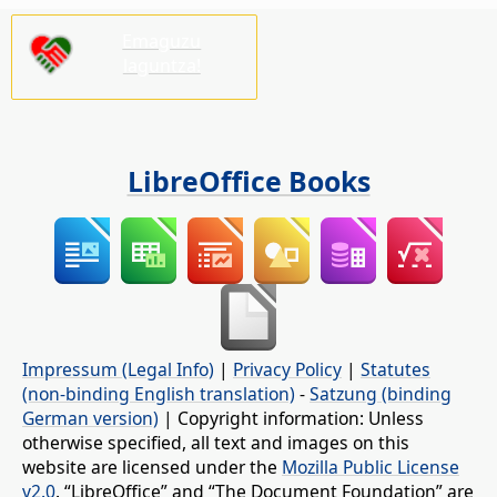
Emaguzu
laguntza!
LibreOffice Books
Impressum (Legal Info)
|
Privacy Policy
|
Statutes
(non-binding English translation)
-
Satzung (binding
German version)
| Copyright information: Unless
otherwise specified, all text and images on this
website are licensed under the
Mozilla Public License
v2.0
. “LibreOffice” and “The Document Foundation” are