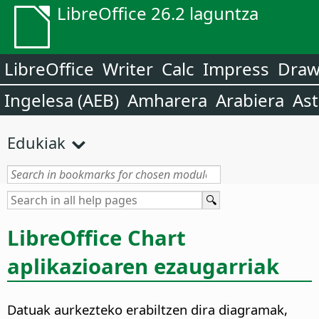
LibreOffice 26.2 laguntza
LibreOffice
Writer
Calc
Impress
Dra
Ingelesa (AEB)
Amharera
Arabiera
Ast
Edukiak
LibreOffice Chart
aplikazioaren ezaugarriak
Datuak aurkezteko erabiltzen dira diagramak,