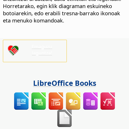
Horretarako, egin klik diagraman eskuineko
botoiarekin, edo erabili tresna-barrako ikonoak
eta menuko komandoak.
Emaguzu
laguntza!
LibreOffice Books