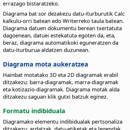
errazago bistaratzeko.
Diagrama bat sor dezakezu datu-iturburutik Calc
kalkulu-orri batean edo Writerreko taula batean.
Diagrama datuen dokumentu berean txertatuta
dagoenean, datuei estekatuta egoten da, eta,
beraz, diagrama automatikoki eguneratzen da
datu-iturburua aldatzen duzunean.
Diagrama mota aukeratzea
Hainbat motatako 3D eta 2D diagramak erabil
ditzakezu: barra-diagramak, marra-diagramak
eta kotizazio-diagramak. Diagrama motak alda
ditzakezu saguan klik gutxi batzuk eginez.
Formatu indibiduala
Diagramako elementu indibidualak pertsonaliza
ditzakezu: ardatzak, datu-etiketak eta legendak.