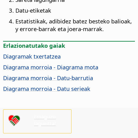
Datu-etiketak
Estatistikak, adibidez batez besteko balioak,
y errore-barrak eta joera-marrak.
Erlazionatutako gaiak
Diagramak txertatzea
Diagrama morroia - Diagrama mota
Diagrama morroia - Datu-barrutia
Diagrama morroia - Datu serieak
Emaguzu
laguntza!