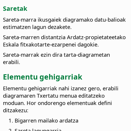
Saretak
Sareta-marra ikusgaiek diagramako datu-balioak
estimatzen lagun dezakete.
Sareta-marren distantzia Ardatz-propietateetako
Eskala fitxakotarte-ezarpenei dagokie.
Sareta-marrak ezin dira tarta-diagrametan
erabili.
Elementu gehigarriak
Elementu gehigarriak nahi izanez gero, erabili
diagramaren Txertatu menua editatzeko
moduan. Hor ondorengo elementuak defini
ditzakezu:
Bigarren mailako ardatza
Sareta lagungarria