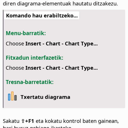
diren diagrama-elementuak hautatu ditzakezu.
Komando hau erabiltzeko...
Menu-barratik:
Choose
Insert - Chart - Chart Type...
Fitxadun interfazetik:
Choose
Insert - Chart - Chart Type...
Tresna-barretatik:
Txertatu diagrama
Sakatu
⇧+F1
eta kokatu kontrol baten gainean,
hari buruz gehiago ikasteko.