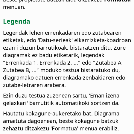
menuan.
Legenda
Legendak lehen errenkadaren edo zutabearen
etiketak, edo 'Datu-serieak' elkarrizketa-koadroan
ezarri duzun barrutikoak, bistaratzen ditu. Zure
diagramak ez badu etiketarik, legendak
"Errenkada 1, Errenkada 2, ..." edo "Zutabea A,
Zutabea B, ..." moduko testua bistaratuko du,
diagramako datuen errenkada-zenbakiaren edo
zutabe-letraren arabera.
Ezin duzu testua zuzenean sartu, 'Eman izena
gelaxkari' barrutitik automatikoki sortzen da.
Hautatu kokagune-aukeretako bat. Diagrama
amaituta dagoenean, beste kokagune batzuk
zehaztu ditzakezu 'Formatua' menua erabiliz.