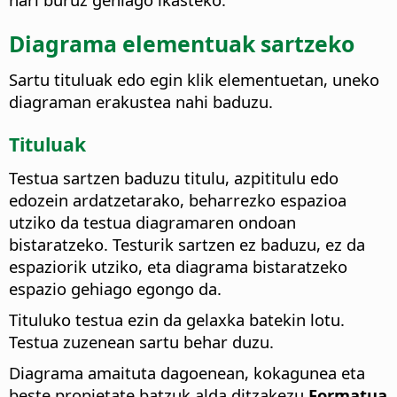
Diagrama elementuak sartzeko
Sartu tituluak edo egin klik elementuetan, uneko
diagraman erakustea nahi baduzu.
Tituluak
Testua sartzen baduzu titulu, azpititulu edo
edozein ardatzetarako, beharrezko espazioa
utziko da testua diagramaren ondoan
bistaratzeko. Testurik sartzen ez baduzu, ez da
espaziorik utziko, eta diagrama bistaratzeko
espazio gehiago egongo da.
Tituluko testua ezin da gelaxka batekin lotu.
Testua zuzenean sartu behar duzu.
Diagrama amaituta dagoenean, kokagunea eta
beste propietate batzuk alda ditzakezu
Formatua