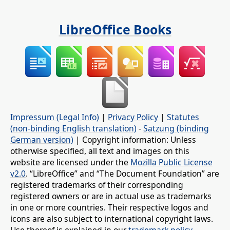
LibreOffice Books
Impressum (Legal Info)
|
Privacy Policy
|
Statutes
(non-binding English translation)
-
Satzung (binding
German version)
| Copyright information: Unless
otherwise specified, all text and images on this
website are licensed under the
Mozilla Public License
v2.0
. “LibreOffice” and “The Document Foundation” are
registered trademarks of their corresponding
registered owners or are in actual use as trademarks
in one or more countries. Their respective logos and
icons are also subject to international copyright laws.
Use thereof is explained in our
trademark policy
.