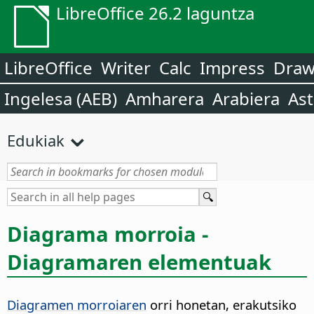
LibreOffice 26.2 laguntza
LibreOffice
Writer
Calc
Impress
Dra
Ingelesa (AEB)
Amharera
Arabiera
Ast
Edukiak
Diagrama morroia -
Diagramaren elementuak
Diagramen morroiaren
orri honetan, erakutsiko