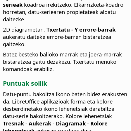
serieak
koadroa irekitzeko. Elkarrizketa-koadro
horretan, datu-seriearen propietateak aldatu
daitezke.
2D diagrametan,
Txertatu - Y errore-barrak
aukeratu daiteke errore-barren bistaratzea
gaitzeko.
Batez besteko balioko marrak eta joera-marrak
bistaratzea gaitu dezakezu, Txertatu menuko
komandoak erabiliz.
Puntuak soilik
Datu-puntu bakoitza ikono baten bidez erakusten
da. LibreOffice aplikazioak forma eta kolore
desberdinetako ikono lehenetsiak darabiltza
datu-serie bakoitzerako. Kolore lehenetsiak
Tresnak - Aukerak
- Diagramak - Kolore
lehenetsiak
aukeran ezartzen dira.