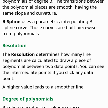
polynomials of degree 3. The transitions between
the polynomial pieces are smooth, having the
same slope and curvature.
B-Spline
uses a parametric, interpolating B-
spline curve. Those curves are built piecewise
from polynomials.
Resolution
The
Resolution
determines how many line
segments are calculated to draw a piece of
polynomial between two data points. You can see
the intermediate points if you click any data
point.
A higher value leads to a smoother line.
Degree of polynomials
B-spline marretarako, aukeran ezarri