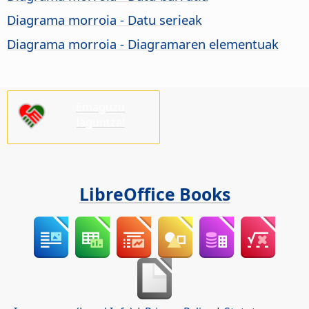
Diagrama morroia - Datu serieak
Diagrama morroia - Diagramaren elementuak
Emaguzu
laguntza!
LibreOffice Books