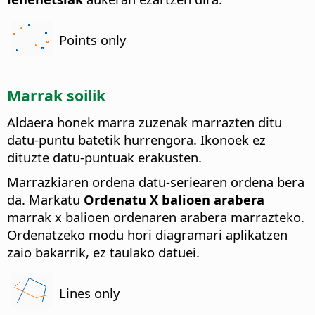
Points only
Marrak soilik
Aldaera honek marra zuzenak marrazten ditu
datu-puntu batetik hurrengora. Ikonoek ez
dituzte datu-puntuak erakusten.
Marrazkiaren ordena datu-seriearen ordena bera
da. Markatu
Ordenatu X balioen arabera
marrak x balioen ordenaren arabera marrazteko.
Ordenatzeko modu hori diagramari aplikatzen
zaio bakarrik, ez taulako datuei.
Lines only