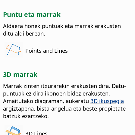
Puntu eta marrak
Aldaera honek puntuak eta marrak erakusten
ditu aldi berean.
Points and Lines
3D marrak
Marrak zinten itxurarekin erakusten dira. Datu-
puntuak ez dira ikonoen bidez erakusten.
Amaitutako diagraman, aukeratu
3D ikuspegia
argiztapena, bista-angelua eta beste propietate
batzuk ezartzeko.
3D Lines