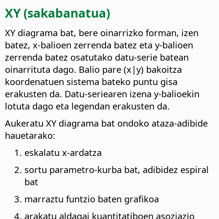
XY (sakabanatua)
XY diagrama bat, bere oinarrizko forman, izen
batez, x-balioen zerrenda batez eta y-balioen
zerrenda batez osatutako datu-serie batean
oinarrituta dago. Balio pare (x|y) bakoitza
koordenatuen sistema bateko puntu gisa
erakusten da. Datu-seriearen izena y-balioekin
lotuta dago eta legendan erakusten da.
Aukeratu XY diagrama bat ondoko ataza-adibide
hauetarako:
eskalatu x-ardatza
sortu parametro-kurba bat, adibidez espiral
bat
marraztu funtzio baten grafikoa
arakatu aldagai kuantitatiboen asoziazio