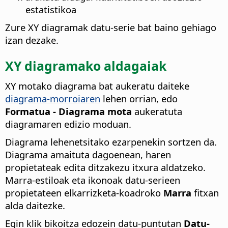
estatistikoa
Zure XY diagramak datu-serie bat baino gehiago
izan dezake.
XY diagramako aldagaiak
XY motako diagrama bat aukeratu daiteke
diagrama-morroiaren
lehen orrian, edo
Formatua - Diagrama mota
aukeratuta
diagramaren edizio moduan.
Diagrama lehenetsitako ezarpenekin sortzen da.
Diagrama amaituta dagoenean, haren
propietateak edita ditzakezu itxura aldatzeko.
Marra-estiloak eta ikonoak datu-serieen
propietateen elkarrizketa-koadroko
Marra
fitxan
alda daitezke.
Egin klik bikoitza edozein datu-puntutan
Datu-