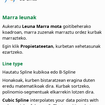
Marra leunak
Aukeratu
Leuna
Marra mota
goitibeherako
koadroan, marra zuzenak marraztu ordez kurbak
marrazteko.
Egin klik
Propietateetan
, kurbetan xehetasunak
ezartzeko.
Line type
Hautatu Spline kubikoa edo B-Spline
Honakoak, kurben bistaratzean eragina duten
eredu matematikoak dira. Kurbak sortzeko,
polinomio-segmentuak elkarrekin lotzen dira.
Cubic Spline
interpolates your data points with