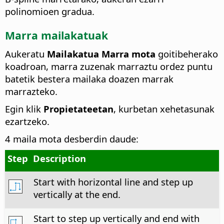
polinomioen gradua.
Marra mailakatuak
Aukeratu
Mailakatua
Marra mota
goitibeherako
koadroan, marra zuzenak marraztu ordez puntu
batetik bestera mailaka doazen marrak
marrazteko.
Egin klik
Propietateetan
, kurbetan xehetasunak
ezartzeko.
4 maila mota desberdin daude:
Step
Description
Start with horizontal line and step up
vertically at the end.
Start to step up vertically and end with