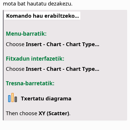
mota bat hautatu dezakezu.
Komando hau erabiltzeko...
Menu-barratik:
Choose
Insert - Chart - Chart Type...
Fitxadun interfazetik:
Choose
Insert - Chart - Chart Type...
Tresna-barretatik:
Txertatu diagrama
Then choose
XY (Scatter)
.