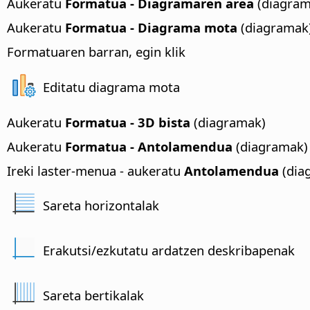
Aukeratu
Formatua - Diagramaren area
(diagram
Aukeratu
Formatua - Diagrama mota
(diagramak
Formatuaren barran, egin klik
Editatu diagrama mota
Aukeratu
Formatua - 3D bista
(diagramak)
Aukeratu
Formatua - Antolamendua
(diagramak)
Ireki laster-menua - aukeratu
Antolamendua
(dia
Sareta horizontalak
Erakutsi/ezkutatu ardatzen deskribapenak
Sareta bertikalak