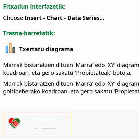
Fitxadun interfazetik:
Choose
Insert - Chart - Data Series...
Tresna-barretatik:
Txertatu diagrama
Marrak bistaratzen dituen 'Marra' edo 'XY' diagra
koadroan, eta gero sakatu 'Propietateak' botoia.
Marrak bistaratzen dituen 'Marra' edo 'XY' diagra
goitibeherako koadroan, eta gero sakatu 'Propietat
Emaguzu
laguntza!