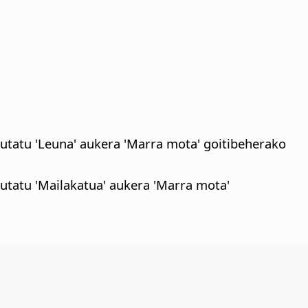
utatu 'Leuna' aukera 'Marra mota' goitibeherako
utatu 'Mailakatua' aukera 'Marra mota'