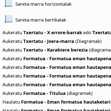
Sareta-marra horizontalak
Sareta-marra bertikalak
Aukeratu
Txertatu - X errore-barrak
edo
Txertatu
Aukeratu
Txertatu - Joera-marra
(Diagramak)
Aukeratu
Txertatu - Karaktere berezia
(diagrama
Aukeratu
Formatua - Formatua eman hautapena
Aukeratu
Formatua - Formatua eman hautapenar
Aukeratu
Formatua - Formatua eman hautapenar
Aukeratu
Formatua - Formatua eman hautapenari
Aukeratu
Formatua - Titulua
(diagramak)
Hautatu
Formatua - Eman formatua hautaketari 
Hautatu
Formatua - Eman formatua hautaketari 