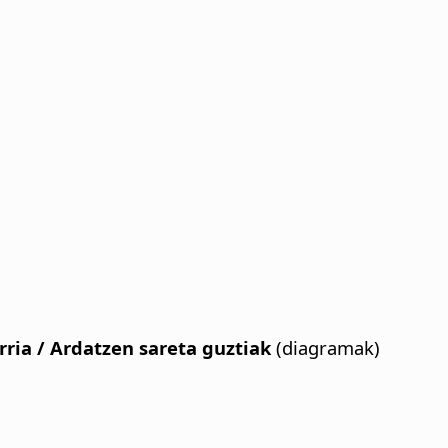
arria / Ardatzen sareta guztiak
(diagramak)