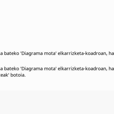
ma bateko 'Diagrama mota' elkarrizketa-koadroan, ha
ma bateko 'Diagrama mota' elkarrizketa-koadroan, ha
eak' botoia.