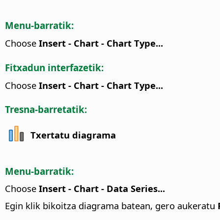
Menu-barratik:
Choose
Insert - Chart - Chart Type...
Fitxadun interfazetik:
Choose
Insert - Chart - Chart Type...
Tresna-barretatik:
Txertatu diagrama
Menu-barratik:
Choose
Insert - Chart - Data Series...
Egin klik bikoitza diagrama batean, gero aukeratu