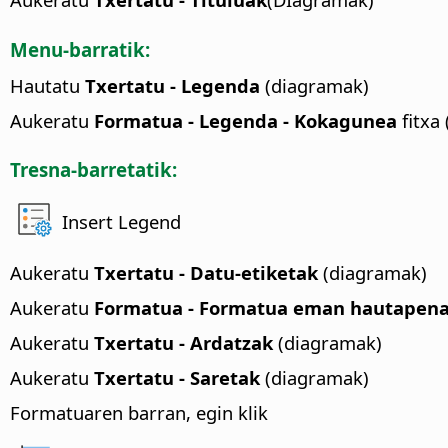
Menu-barratik:
Hautatu
Txertatu - Legenda
(diagramak)
Aukeratu
Formatua - Legenda - Kokagunea
fitxa
Tresna-barretatik:
Insert Legend
Aukeratu
Txertatu - Datu-etiketak
(diagramak)
Aukeratu
Formatua - Formatua eman hautapenari
Aukeratu
Txertatu - Ardatzak
(diagramak)
Aukeratu
Txertatu - Saretak
(diagramak)
Formatuaren barran, egin klik