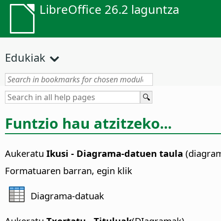
LibreOffice 26.2 laguntza
Edukiak
Funtzio hau atzitzeko...
Aukeratu
Ikusi - Diagrama-datuen taula
(diagra
Formatuaren barran, egin klik
Diagrama-datuak
Aukeratu
Txertatu - Tituluak
(DIagramak)