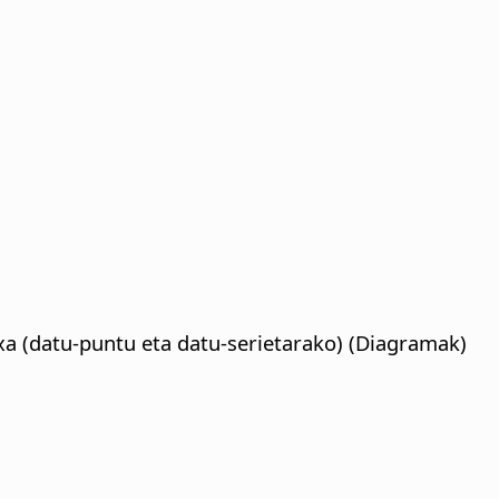
xa (datu-puntu eta datu-serietarako) (Diagramak)