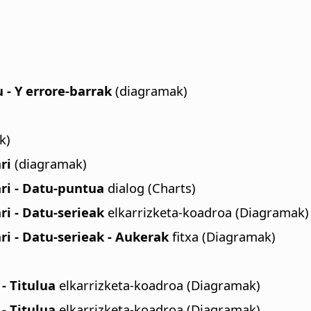
 - Y errore-barrak
(diagramak)
k)
ri
(diagramak)
i - Datu-puntua
dialog (Charts)
i - Datu-serieak
elkarrizketa-koadroa (Diagramak)
 - Datu-serieak - Aukerak
fitxa (Diagramak)
- Titulua
elkarrizketa-koadroa (Diagramak)
- Titulua
elkarrizketa-koadroa (Diagramak)