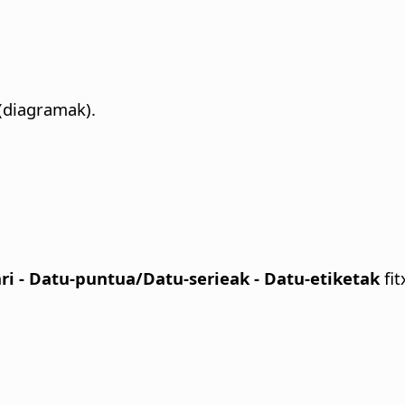
 (diagramak).
 - Datu-puntua/Datu-serieak - Datu-etiketak
fit