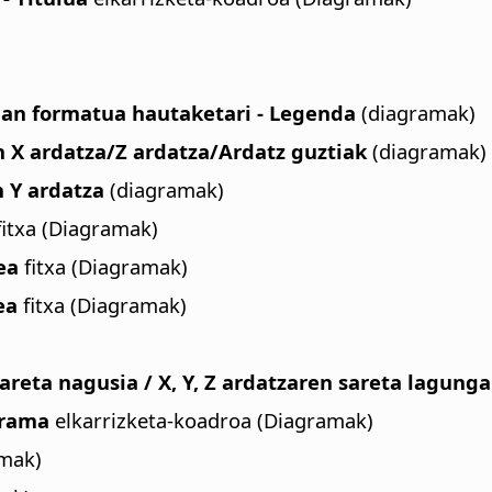
an formatua hautaketari - Legenda
(diagramak)
n X ardatza/Z ardatza/Ardatz guztiak
(diagramak)
n Y ardatza
(diagramak)
itxa (Diagramak)
ea
fitxa (Diagramak)
ea
fitxa (Diagramak)
sareta nagusia / X, Y, Z ardatzaren sareta lagung
grama
elkarrizketa-koadroa (Diagramak)
mak)