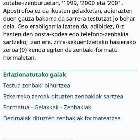
zutabe-izenburuetan, '1999, '2000 eta '2001.
Apostrofoa ez da ikusten gelaxketan, adierazten
duen gauza bakarra da sarrera testutzat jo behar
dela. Oso erabilgarria izaten da, adibidez, 0-z
hasten den posta-kodea edo telefono-zenbakia
sartzeko; izan ere, zifra-sekuentzietako hasierako
zeroa (0) kendu egiten da zenbaki-formatu
normaletan.
Erlazionatutako gaiak
Testua zenbaki bihurtzea
Ezkerreko zeroak dituzten zenbakiak sartzea
Formatua - Gelaxkak - Zenbakiak
Dezimalak dituzten zenbakiak formateatzea