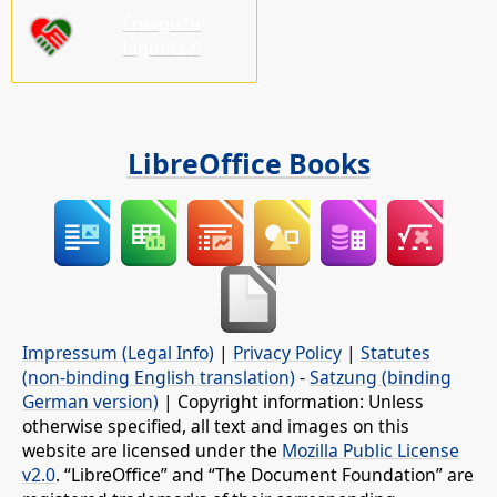
Emaguzu
laguntza!
LibreOffice Books
Impressum (Legal Info)
|
Privacy Policy
|
Statutes
(non-binding English translation)
-
Satzung (binding
German version)
| Copyright information: Unless
otherwise specified, all text and images on this
website are licensed under the
Mozilla Public License
v2.0
. “LibreOffice” and “The Document Foundation” are