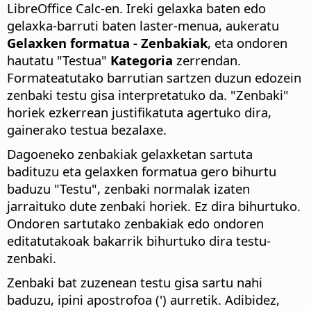
LibreOffice Calc-en. Ireki gelaxka baten edo
gelaxka-barruti baten laster-menua, aukeratu
Gelaxken formatua - Zenbakiak
, eta ondoren
hautatu "Testua"
Kategoria
zerrendan.
Formateatutako barrutian sartzen duzun edozein
zenbaki testu gisa interpretatuko da. "Zenbaki"
horiek ezkerrean justifikatuta agertuko dira,
gainerako testua bezalaxe.
Dagoeneko zenbakiak gelaxketan sartuta
badituzu eta gelaxken formatua gero bihurtu
baduzu "Testu", zenbaki normalak izaten
jarraituko dute zenbaki horiek. Ez dira bihurtuko.
Ondoren sartutako zenbakiak edo ondoren
editatutakoak bakarrik bihurtuko dira testu-
zenbaki.
Zenbaki bat zuzenean testu gisa sartu nahi
baduzu, ipini apostrofoa (') aurretik. Adibidez,