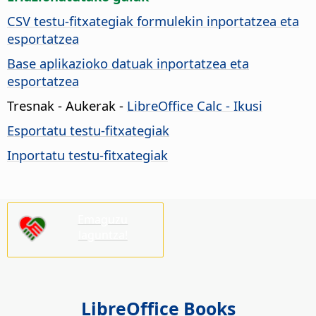
CSV testu-fitxategiak formulekin inportatzea eta
esportatzea
Base aplikazioko datuak inportatzea eta
esportatzea
Tresnak - Aukerak
-
LibreOffice Calc - Ikusi
Esportatu testu-fitxategiak
Inportatu testu-fitxategiak
Emaguzu
laguntza!
LibreOffice Books