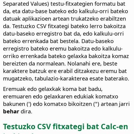
Separated Values) testu-fitxategien formatu bat
da, eta datu-base bateko edo kalkulu-orri bateko
datuak aplikazioen artean trukatzeko erabiltzen
da. Testuzko CSV fitxategi bateko lerro bakoitza
datu-baseko erregistro bat da, edo kalkulu-orri
bateko errenkada bat bestela. Datu-baseko
erregistro bateko eremu bakoitza edo kalkulu-
orriko errenkada bateko gelaxka bakoitza komaz
bereizten da normalean. Nolanahi ere, beste
karaktere batzuk ere erabil ditzakezu eremu bat
mugatzeko, tabulazio-karakterea esate baterako.
Eremuak edo gelaxkak koma bat badu,
eremuaren edo gelaxkaren edukiak komatxo
bakunen (') edo komatxo bikoitzen (") artean jarri
behar
dira.
Testuzko CSV fitxategi bat Calc-en