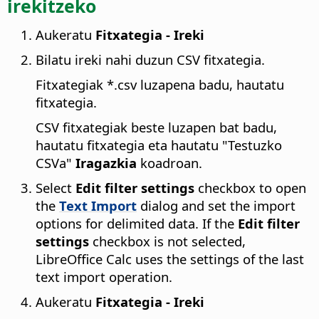
irekitzeko
Aukeratu
Fitxategia - Ireki
Bilatu ireki nahi duzun CSV fitxategia.
Fitxategiak *.csv luzapena badu, hautatu
fitxategia.
CSV fitxategiak beste luzapen bat badu,
hautatu fitxategia eta hautatu "Testuzko
CSVa"
Iragazkia
koadroan.
Select
Edit filter settings
checkbox to open
the
Text Import
dialog and set the import
options for delimited data. If the
Edit filter
settings
checkbox is not selected,
LibreOffice Calc uses the settings of the last
text import operation.
Aukeratu
Fitxategia - Ireki