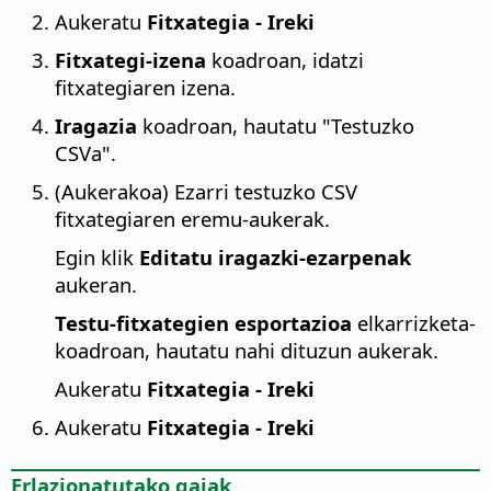
Aukeratu
Fitxategia - Ireki
Fitxategi-izena
koadroan, idatzi
fitxategiaren izena.
Iragazia
koadroan, hautatu "Testuzko
CSVa".
(Aukerakoa) Ezarri testuzko CSV
fitxategiaren eremu-aukerak.
Egin klik
Editatu iragazki-ezarpenak
aukeran.
Testu-fitxategien esportazioa
elkarrizketa-
koadroan, hautatu nahi dituzun aukerak.
Aukeratu
Fitxategia - Ireki
Aukeratu
Fitxategia - Ireki
Erlazionatutako gaiak