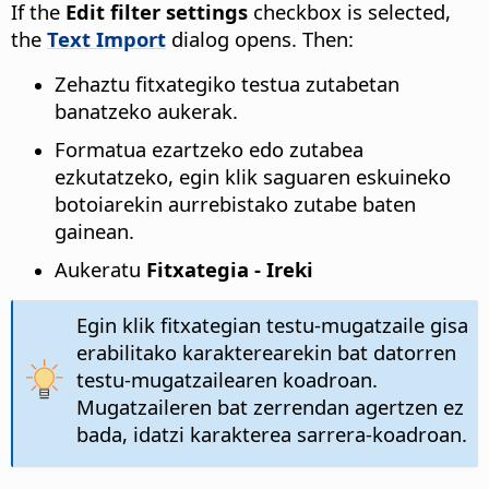
If the
Edit filter settings
checkbox is selected,
the
Text Import
dialog opens. Then:
Zehaztu fitxategiko testua zutabetan
banatzeko aukerak.
Formatua ezartzeko edo zutabea
ezkutatzeko, egin klik saguaren eskuineko
botoiarekin aurrebistako zutabe baten
gainean.
Aukeratu
Fitxategia - Ireki
Egin klik fitxategian testu-mugatzaile gisa
erabilitako karakterearekin bat datorren
testu-mugatzailearen koadroan.
Mugatzaileren bat zerrendan agertzen ez
bada, idatzi karakterea sarrera-koadroan.