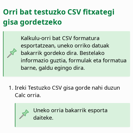
Orri bat testuzko CSV fitxategi
gisa gordetzeko
Kalkulu-orri bat CSV formatura
esportatzean, uneko orriko datuak
bakarrik gordeko dira. Bestelako
informazio guztia, formulak eta formatua
barne, galdu egingo dira.
Ireki Testuzko CSV gisa gorde nahi duzun
Calc orria.
Uneko orria bakarrik esporta
daiteke.