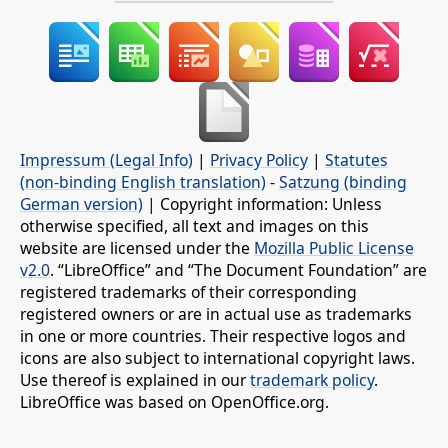
Impressum (Legal Info)
|
Privacy Policy
|
Statutes
(non-binding English translation)
-
Satzung (binding
German version)
| Copyright information: Unless
otherwise specified, all text and images on this
website are licensed under the
Mozilla Public License
v2.0
. “LibreOffice” and “The Document Foundation” are
registered trademarks of their corresponding
registered owners or are in actual use as trademarks
in one or more countries. Their respective logos and
icons are also subject to international copyright laws.
Use thereof is explained in our
trademark policy
.
LibreOffice was based on OpenOffice.org.