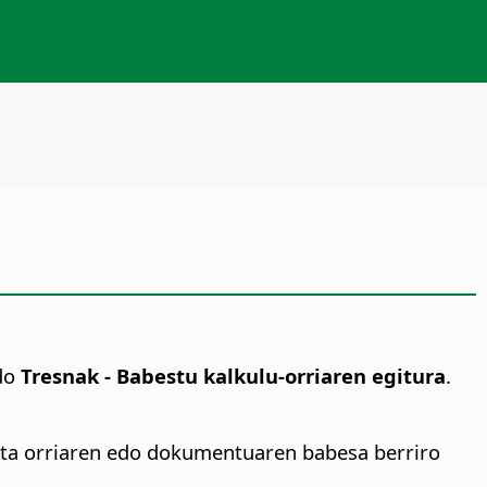
do
Tresnak - Babestu kalkulu-orriaren egitura
.
k eta orriaren edo dokumentuaren babesa berriro