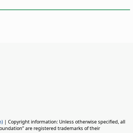
n)
| Copyright information: Unless otherwise specified, all
oundation” are registered trademarks of their