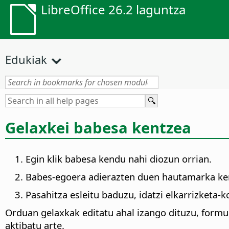
LibreOffice 26.2 laguntza
Edukiak
Gelaxkei babesa kentzea
Egin klik babesa kendu nahi diozun orrian.
Babes-egoera adierazten duen hautamarka ke
Pasahitza esleitu baduzu, idatzi elkarrizketa
Orduan gelaxkak editatu ahal izango dituzu, formu
aktibatu arte.