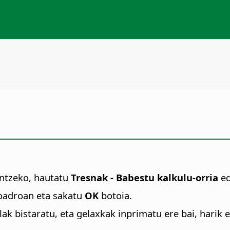
ntzeko, hautatu
Tresnak - Babestu kalkulu-orria
e
-koadroan eta sakatu
OK
botoia.
lak bistaratu, eta gelaxkak inprimatu ere bai, hari