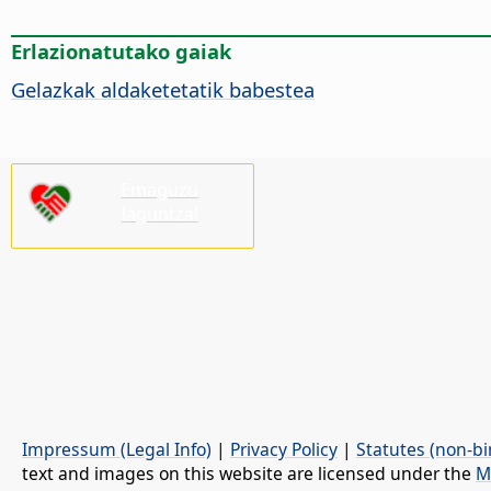
Erlazionatutako gaiak
Gelazkak aldaketetatik babestea
Emaguzu
laguntza!
Impressum (Legal Info)
|
Privacy Policy
|
Statutes (non-bi
text and images on this website are licensed under the
M