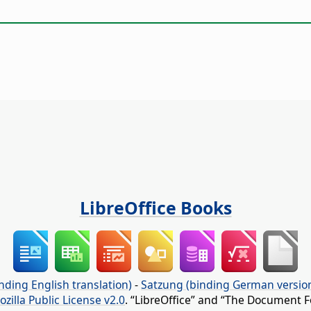
LibreOffice Books
nding English translation)
-
Satzung (binding German versio
ozilla Public License v2.0
. “LibreOffice” and “The Document F