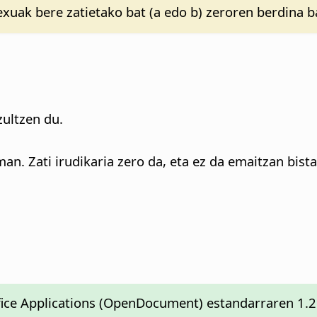
ak bere zatietako bat (a edo b) zeroren berdina ba
ultzen du.
. Zati irudikaria zero da, eta ez da emaitzan bista
ice Applications (OpenDocument) estandarraren 1.2 