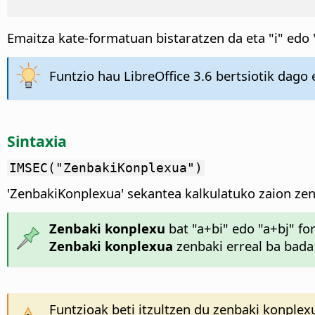
Emaitza kate-formatuan bistaratzen da eta "i" edo "
Funtzio hau LibreOffice 3.6 bertsiotik dago e
Sintaxia
IMSEC("ZenbakiKonplexua")
'ZenbakiKonplexua' sekantea kalkulatuko zaion zen
Zenbaki konplexu
bat "a+bi" edo "a+bj" for
Zenbaki konplexua
zenbaki erreal ba bada 
Funtzioak beti itzultzen du zenbaki konplex