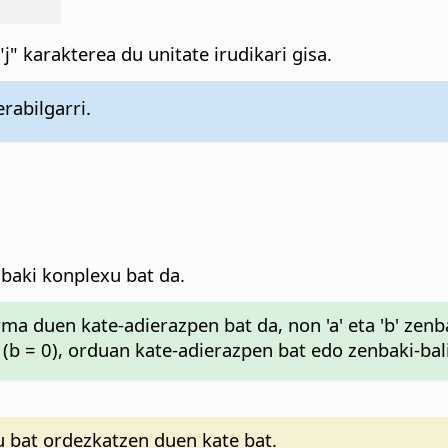
j" karakterea du unitate irudikari gisa.
rabilgarri.
baki konplexu bat da.
ma duen kate-adierazpen bat da, non 'a' eta 'b' zenb
(b = 0), orduan kate-adierazpen bat edo zenbaki-bali
u bat ordezkatzen duen kate bat.