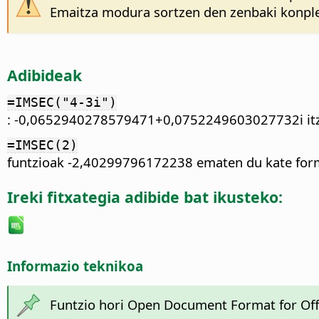
Emaitza modura sortzen den zenbaki konplexu
Adibideak
=IMSEC("4-3i")
: -0,0652940278579471+0,0752249603027732i itz
=IMSEC(2)
funtzioak -2,40299796172238 ematen du kate forman
Ireki fitxategia adibide bat ikusteko:
Informazio teknikoa
Funtzio hori Open Document Format for Off