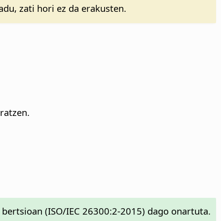
du, zati hori ez da erakusten.
ratzen.
bertsioan (ISO/IEC 26300:2-2015) dago onartuta.