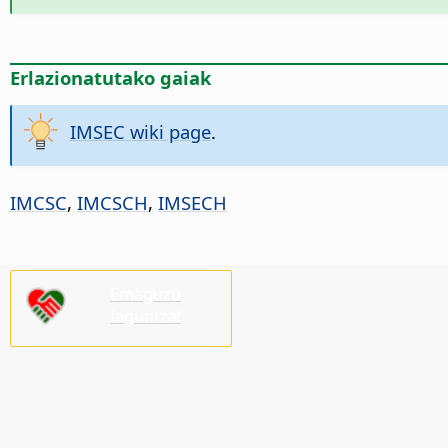
Erlazionatutako gaiak
IMSEC wiki page
.
IMCSC
,
IMCSCH
,
IMSECH
Emaguzu
laguntza!