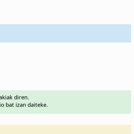
akiak diren.
o bat izan daiteke.