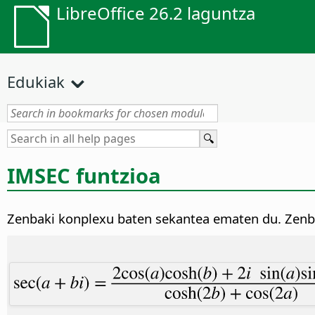
LibreOffice 26.2 laguntza
Edukiak
IMSEC funtzioa
Zenbaki konplexu baten sekantea ematen du. Zenba