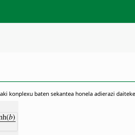
ki konplexu baten sekantea honela adierazi daiteke