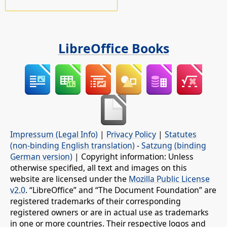
LibreOffice Books
Impressum (Legal Info)
|
Privacy Policy
|
Statutes
(non-binding English translation)
-
Satzung (binding
German version)
| Copyright information: Unless
otherwise specified, all text and images on this
website are licensed under the
Mozilla Public License
v2.0
. “LibreOffice” and “The Document Foundation” are
registered trademarks of their corresponding
registered owners or are in actual use as trademarks
in one or more countries. Their respective logos and