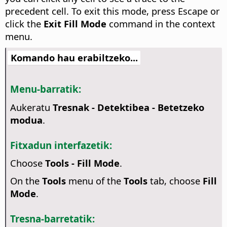
precedent cell.
To exit this mode, press Escape or
click the
Exit Fill Mode
command in the context
menu.
Komando hau erabiltzeko...
Menu-barratik:
Aukeratu
Tresnak - Detektibea - Betetzeko
modua
.
Fitxadun interfazetik:
Choose
Tools - Fill Mode
.
On the
Tools
menu of the
Tools
tab, choose
Fill
Mode
.
Tresna-barretatik: