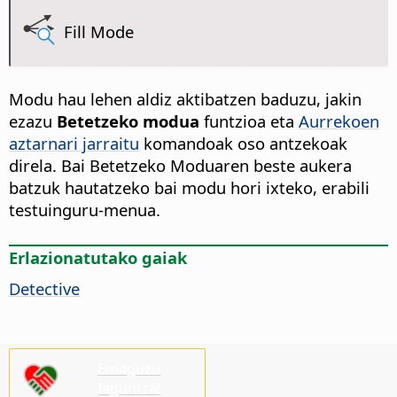
Fill Mode
Modu hau lehen aldiz aktibatzen baduzu, jakin
ezazu
Betetzeko modua
funtzioa eta
Aurrekoen
aztarnari jarraitu
komandoak oso antzekoak
direla. Bai Betetzeko Moduaren beste aukera
batzuk hautatzeko bai modu hori ixteko, erabili
testuinguru-menua.
Erlazionatutako gaiak
Detective
Emaguzu
laguntza!