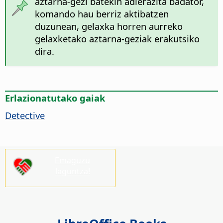
aztarna-gezi batekin adierazita badator,
komando hau berriz aktibatzen
duzunean, gelaxka horren aurreko
gelaxketako aztarna-geziak erakutsiko
dira.
Erlazionatutako gaiak
Detective
Emaguzu
laguntza!