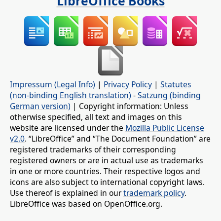
LibreOffice Books
Impressum (Legal Info)
|
Privacy Policy
|
Statutes
(non-binding English translation)
-
Satzung (binding
German version)
| Copyright information: Unless
otherwise specified, all text and images on this
website are licensed under the
Mozilla Public License
v2.0
. “LibreOffice” and “The Document Foundation” are
registered trademarks of their corresponding
registered owners or are in actual use as trademarks
in one or more countries. Their respective logos and
icons are also subject to international copyright laws.
Use thereof is explained in our
trademark policy
.
LibreOffice was based on OpenOffice.org.