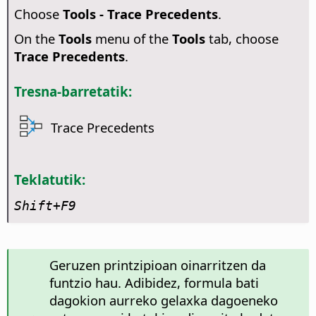
Choose
Tools - Trace Precedents
.
On the
Tools
menu of the
Tools
tab, choose
Trace Precedents
.
Tresna-barretatik:
Trace Precedents
Teklatutik:
Shift+F9
Geruzen printzipioan oinarritzen da
funtzio hau. Adibidez, formula bati
dagokion aurreko gelaxka dagoeneko