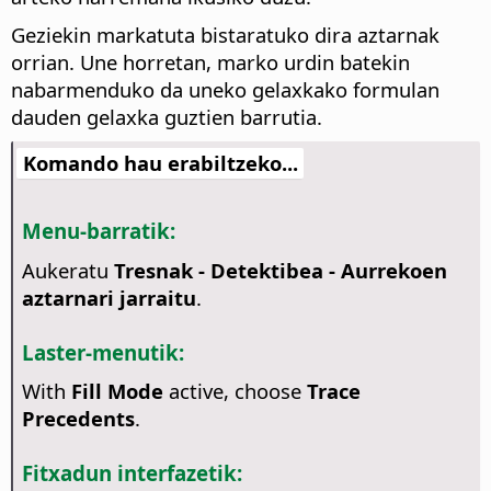
Geziekin markatuta bistaratuko dira aztarnak
orrian. Une horretan, marko urdin batekin
nabarmenduko da uneko gelaxkako formulan
dauden gelaxka guztien barrutia.
Komando hau erabiltzeko...
Menu-barratik:
Aukeratu
Tresnak - Detektibea - Aurrekoen
aztarnari jarraitu
.
Laster-menutik:
With
Fill Mode
active, choose
Trace
Precedents
.
Fitxadun interfazetik: