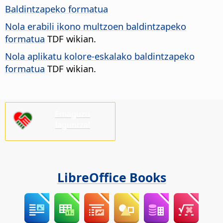
Baldintzapeko formatua
Nola erabili ikono multzoen baldintzapeko
formatua
TDF wikian.
Nola aplikatu kolore-eskalako baldintzapeko
formatua
TDF wikian.
Emaguzu
laguntza!
LibreOffice Books