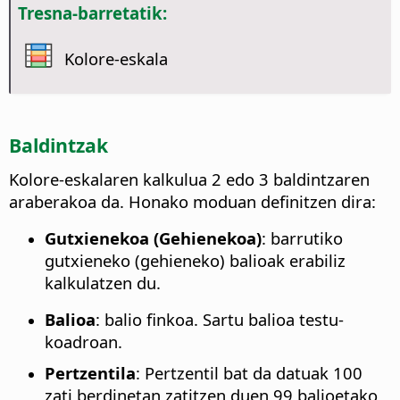
Tresna-barretatik:
Kolore-eskala
Baldintzak
Kolore-eskalaren kalkulua 2 edo 3 baldintzaren
araberakoa da. Honako moduan definitzen dira:
Gutxienekoa (Gehienekoa)
: barrutiko
gutxieneko (gehieneko) balioak erabiliz
kalkulatzen du.
Balioa
: balio finkoa. Sartu balioa testu-
koadroan.
Pertzentila
: Pertzentil bat da datuak 100
zati berdinetan zatitzen duen 99 balioetako