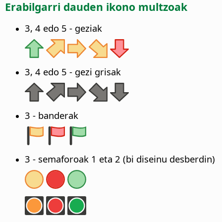
Erabilgarri dauden ikono multzoak
3, 4 edo 5 - geziak
3, 4 edo 5 - gezi grisak
3 - banderak
3 - semaforoak 1 eta 2 (bi diseinu desberdin)