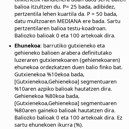
balioa itzultzen du. P= 25 bada, adibidez,
pertzentila lehen kuartila da. P = 50 bada,
datu multzoaren MEDIANA ere bada. Sartu
pertzentilaren balioa testu-koadroan.
Baliozko balioak 0 eta 100 artekoak dira.
Ehunekoa
: barrutiko gutxieneko eta
gehieneko balioen arabera definitutako
luzeraren gutxienekoaren (gehienekoaren)
ehunekoa ordezkatzen duen balio finko bat.
Gutxienekoa %10ekoa bada,
[Gutxienekoa,Gehienekoa] segmentuaren
%10aren azpiko balioak hautatzen dira.
Gehienekoa %80koa bada,
[Gutxienekoa,Gehienekoa] segmentuaren
%80aren gaineko balioak hautatzen dira.
Baliozko balioak 0 eta 100 artekoak dira. Ez
sartu ehunekoen ikurra (%).