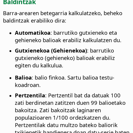
Baldintzak
Barra-arearen betegarria kalkulatzeko, beheko
baldintzak erabiliko dira:
Automatikoa
: barrutiko gutxieneko eta
gehieneko balioak erabiliz kalkulatzen du.
Gutxienekoa (Gehienekoa)
: barrutiko
gutxieneko (gehieneko) balioak erabiliz
egiten du kalkulua.
Balioa
: balio finkoa. Sartu balioa testu-
koadroan.
Pertzentila
: Pertzentil bat da datuak 100
zati berdinetan zatitzen duen 99 balioetako
bakoitza. Zati bakoitzak laginaren
populazioaren 1/100 ordezkatzen du.
Pertzentilak datu multzo bateko baliorik
txikienetik handienera doan datu-serie baten