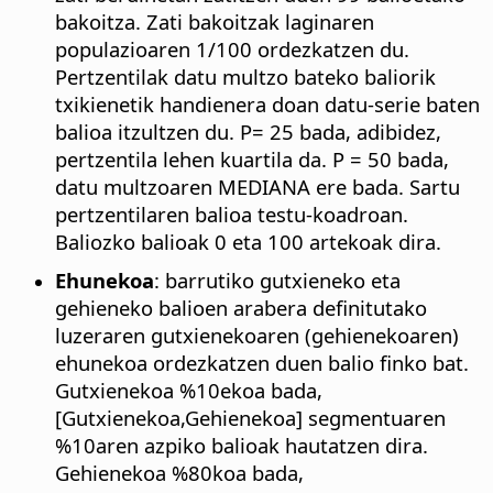
bakoitza. Zati bakoitzak laginaren
populazioaren 1/100 ordezkatzen du.
Pertzentilak datu multzo bateko baliorik
txikienetik handienera doan datu-serie baten
balioa itzultzen du. P= 25 bada, adibidez,
pertzentila lehen kuartila da. P = 50 bada,
datu multzoaren MEDIANA ere bada. Sartu
pertzentilaren balioa testu-koadroan.
Baliozko balioak 0 eta 100 artekoak dira.
Ehunekoa
: barrutiko gutxieneko eta
gehieneko balioen arabera definitutako
luzeraren gutxienekoaren (gehienekoaren)
ehunekoa ordezkatzen duen balio finko bat.
Gutxienekoa %10ekoa bada,
[Gutxienekoa,Gehienekoa] segmentuaren
%10aren azpiko balioak hautatzen dira.
Gehienekoa %80koa bada,