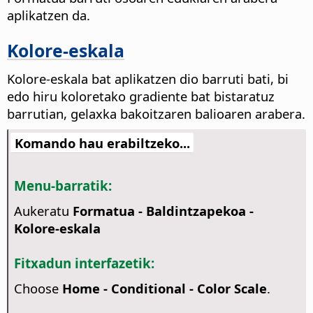
aplikatzen da.
Kolore-eskala
Kolore-eskala bat aplikatzen dio barruti bati, bi
edo hiru koloretako gradiente bat bistaratuz
barrutian, gelaxka bakoitzaren balioaren arabera.
Komando hau erabiltzeko...
Menu-barratik:
Aukeratu
Formatua - Baldintzapekoa -
Kolore-eskala
Fitxadun interfazetik:
Choose
Home - Conditional - Color Scale
.