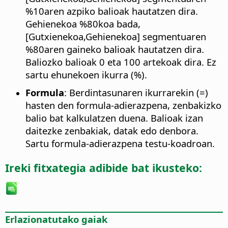
%10aren azpiko balioak hautatzen dira.
Gehienekoa %80koa bada,
[Gutxienekoa,Gehienekoa] segmentuaren
%80aren gaineko balioak hautatzen dira.
Baliozko balioak 0 eta 100 artekoak dira. Ez
sartu ehunekoen ikurra (%).
Formula
: Berdintasunaren ikurrarekin (=)
hasten den formula-adierazpena, zenbakizko
balio bat kalkulatzen duena. Balioak izan
daitezke zenbakiak, datak edo denbora.
Sartu formula-adierazpena testu-koadroan.
Ireki fitxategia adibide bat ikusteko:
Erlazionatutako gaiak