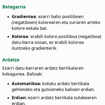
Betegarria
Gradientea
: ezarri balio positiboen
(negatiboen) kolorearen eta zuriaren arteko
kolore-eskala bat.
Kolorea
: erabili kolore positiboa (negatiboa)
datu-barra osoan, ez erabili kolorea
iluntzeko gradienterik.
Ardatza
Ezarri datu-barraren ardatz bertikalaren
kokagunea. Balioak:
Automatikoa:
kokatu ardatz bertikala
gehieneko eta gutxieneko balioen erdian.
Erdian:
ezarri ardatz bertikala zutabearen
erdian.