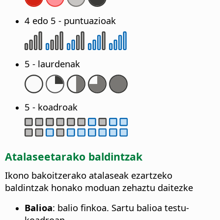
4 edo 5 - puntuazioak
5 - laurdenak
5 - koadroak
Atalaseetarako baldintzak
Ikono bakoitzerako atalaseak ezartzeko
baldintzak honako moduan zehaztu daitezke
Balioa
: balio finkoa. Sartu balioa testu-
koadroan.