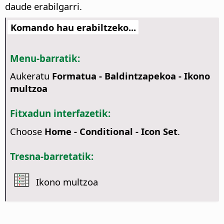
daude erabilgarri.
Komando hau erabiltzeko...
Menu-barratik:
Aukeratu
Formatua - Baldintzapekoa - Ikono
multzoa
Fitxadun interfazetik:
Choose
Home - Conditional - Icon Set
.
Tresna-barretatik:
Ikono multzoa