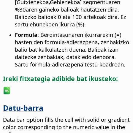
[Gutxienekoa,Gehienekoa] segmentuaren
%80aren gaineko balioak hautatzen dira.
Baliozko balioak 0 eta 100 artekoak dira. Ez
sartu ehunekoen ikurra (%).
Formula
: Berdintasunaren ikurrarekin (=)
hasten den formula-adierazpena, zenbakizko
balio bat kalkulatzen duena. Balioak izan
daitezke zenbakiak, datak edo denbora.
Sartu formula-adierazpena testu-koadroan.
Ireki fitxategia adibide bat ikusteko:
Datu-barra
Data bar option fills the cell with solid or gradient
color corresponding to the numeric value in the