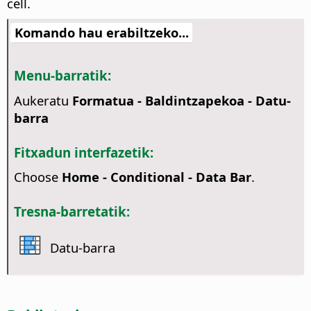
cell.
Komando hau erabiltzeko...
Menu-barratik:
Aukeratu
Formatua - Baldintzapekoa - Datu-
barra
Fitxadun interfazetik:
Choose
Home - Conditional - Data Bar
.
Tresna-barretatik:
Datu-barra