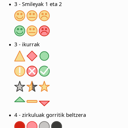
3 - Smileyak 1 eta 2
3 - ikurrak
4 - zirkuluak gorritik beltzera