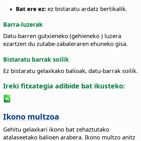
Bat ere ez:
ez bistaratu ardatz bertikalik.
Barra-luzerak
Datu-barren gutxieneko (gehieneko ) luzera
ezartzen du zutabe-zabaleraren ehuneko gisa.
Bistaratu barrak soilik
Ez bistaratu gelaxkako balioak, datu-barrak soilik.
Ireki fitxategia adibide bat ikusteko:
Ikono multzoa
Gehitu gelaxkari ikono bat zehaztutako
atalaseetako balioen arabera. Ikono multzo anitz