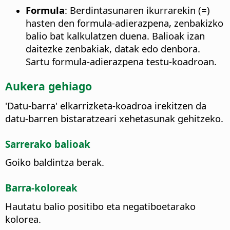
Formula
: Berdintasunaren ikurrarekin (=)
hasten den formula-adierazpena, zenbakizko
balio bat kalkulatzen duena. Balioak izan
daitezke zenbakiak, datak edo denbora.
Sartu formula-adierazpena testu-koadroan.
Aukera gehiago
'Datu-barra' elkarrizketa-koadroa irekitzen da
datu-barren bistaratzeari xehetasunak gehitzeko.
Sarrerako balioak
Goiko baldintza berak.
Barra-koloreak
Hautatu balio positibo eta negatiboetarako
kolorea.