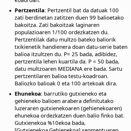
Pertzentila
: Pertzentil bat da datuak 100
zati berdinetan zatitzen duen 99 balioetako
bakoitza. Zati bakoitzak laginaren
populazioaren 1/100 ordezkatzen du.
Pertzentilak datu multzo bateko baliorik
txikienetik handienera doan datu-serie baten
balioa itzultzen du. P= 25 bada, adibidez,
pertzentila lehen kuartila da. P = 50 bada,
datu multzoaren MEDIANA ere bada. Sartu
pertzentilaren balioa testu-koadroan.
Baliozko balioak 0 eta 100 artekoak dira.
Ehunekoa
: barrutiko gutxieneko eta
gehieneko balioen arabera definitutako
luzeraren gutxienekoaren (gehienekoaren)
ehunekoa ordezkatzen duen balio finko bat.
Gutxienekoa %10ekoa bada,
[Gutxienekoa,Gehienekoa] segmentuaren