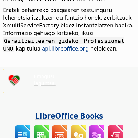
Erabili beharreko osagaiaren testuinguru
lehenetsia itzultzen du funtzio honek, zerbitzuak
XmultiServiceFactory bidez instantziatzen badira.
Informazio gehiago lortzeko, ikusi
Garaitzailearen gidako
Professional
kapitulua
api.libreoffice.org
helbidean.
UNO
Emaguzu
laguntza!
LibreOffice Books