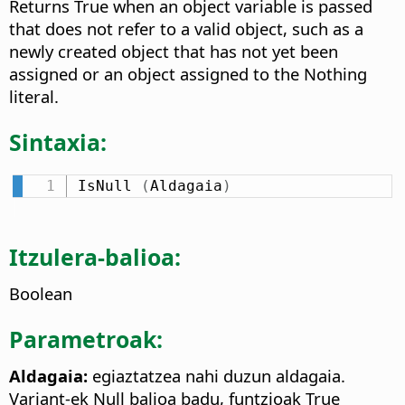
Returns True when an object variable is passed
that does not refer to a valid object, such as a
newly created object that has not yet been
assigned or an object assigned to the Nothing
literal.
Sintaxia:
IsNull 
(
Aldagaia
)
Itzulera-balioa:
Boolean
Parametroak:
Aldagaia:
egiaztatzea nahi duzun aldagaia.
Variant-ek Null balioa badu, funtzioak True