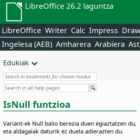
LibreOffice 26.2 laguntza
LibreOffice
Writer
Calc
Impress
Dra
Ingelesa (AEB)
Amharera
Arabiera
Ast
Edukiak
IsNull funtzioa
Variant-ek Null balio berezia duen egiaztatzen du,
eta aldagaiak daturik ez duela adierazten du.