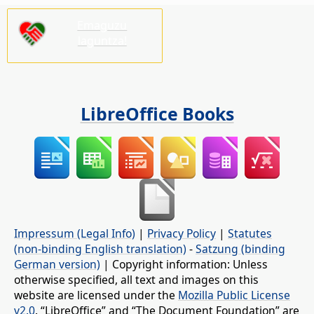
Emaguzu
laguntza!
LibreOffice Books
Impressum (Legal Info)
|
Privacy Policy
|
Statutes
(non-binding English translation)
-
Satzung (binding
German version)
| Copyright information: Unless
otherwise specified, all text and images on this
website are licensed under the
Mozilla Public License
v2.0
. “LibreOffice” and “The Document Foundation” are