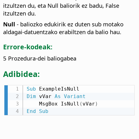
itzultzen du, eta Null baliorik ez badu, False
itzultzen du.
Null
- baliozko edukirik ez duten sub motako
aldagai-datuentzako erabiltzen da balio hau.
Errore-kodeak:
5 Prozedura-dei baliogabea
Adibidea:
Sub
Dim
 vVar 
As
Variant
    MsgBox IsNull
(
vVar
)
End
Sub