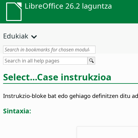
LibreOffice 26.2 laguntza
Edukiak
Select...Case instrukzioa
Instrukzio-bloke bat edo gehiago definitzen ditu a
Sintaxia: