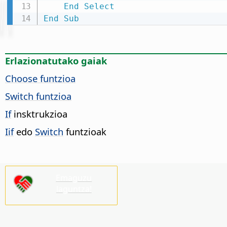
End
Select
End
Sub
Erlazionatutako gaiak
Choose funtzioa
Switch funtzioa
If
insktrukzioa
Iif
edo
Switch
funtzioak
Emaguzu
laguntza!