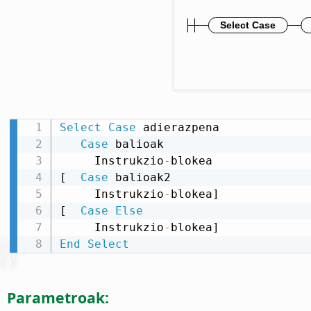
Select
Case
 adierazpena

Case
 balioak

     Instrukzio
-
blokea

[  
Case
 balioak2

     Instrukzio
-
blokea]

[  
Case
Else
     Instrukzio
-
End
Select
Parametroak: