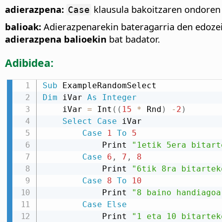
adierazpena:
klausula bakoitzaren ondoren 
Case
balioak:
Adierazpenarekin bateragarria den edozei
adierazpena
balioekin
bat badator.
Adibidea:
Sub
Dim
 iVar 
As
Integer
    iVar 
=
 Int
(
(
15
*
 Rnd
)
-
2
)
Select
Case
 iVar

Case
1
To
5
            Print 
"1etik 5era bitart
Case
6
,
7
,
8
            Print 
"6tik 8ra bitartek
Case
8
To
10
            Print 
"8 baino handiagoa
Case
Else
            Print 
"1 eta 10 bitartek