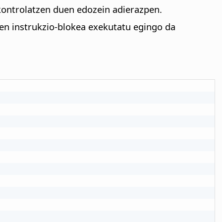
kontrolatzen duen edozein adierazpen.
en instrukzio-blokea exekutatu egingo da