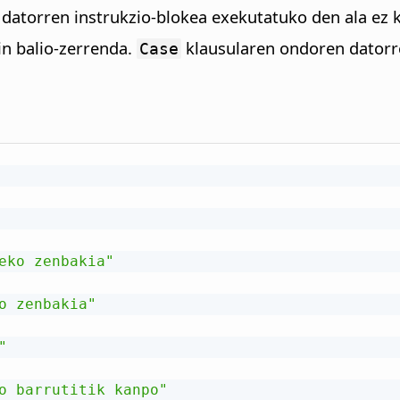
datorren instrukzio-blokea exekutatuko den ala ez 
n balio-zerrenda.
klausularen ondoren datorr
Case
eko zenbakia"
o zenbakia"
"
o barrutitik kanpo"