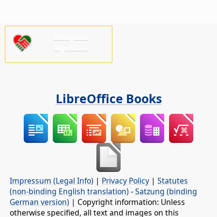
Emaguzu
laguntza!
LibreOffice Books
Impressum (Legal Info)
|
Privacy Policy
|
Statutes
(non-binding English translation)
-
Satzung (binding
German version)
| Copyright information: Unless
otherwise specified, all text and images on this