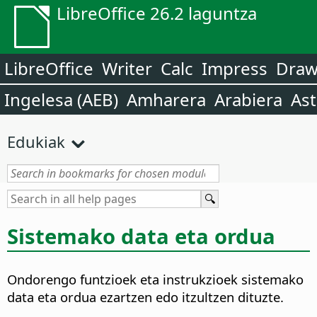
LibreOffice 26.2 laguntza
LibreOffice
Writer
Calc
Impress
Dra
Ingelesa (AEB)
Amharera
Arabiera
Ast
Edukiak
Sistemako data eta ordua
Ondorengo funtzioek eta instrukzioek sistemako
data eta ordua ezartzen edo itzultzen dituzte.