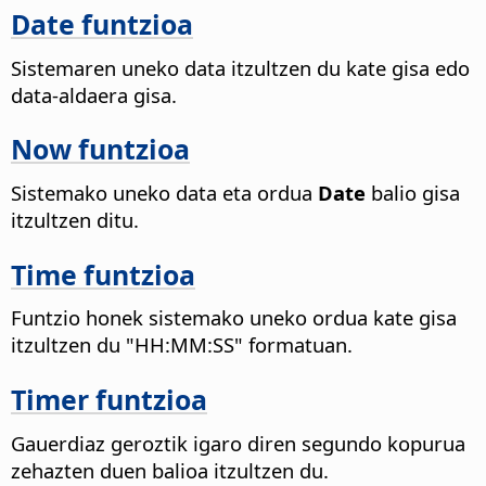
Date funtzioa
Sistemaren uneko data itzultzen du kate gisa edo
data-aldaera gisa.
Now funtzioa
Sistemako uneko data eta ordua
Date
balio gisa
itzultzen ditu.
Time funtzioa
Funtzio honek sistemako uneko ordua kate gisa
itzultzen du "HH:MM:SS" formatuan.
Timer funtzioa
Gauerdiaz geroztik igaro diren segundo kopurua
zehazten duen balioa itzultzen du.