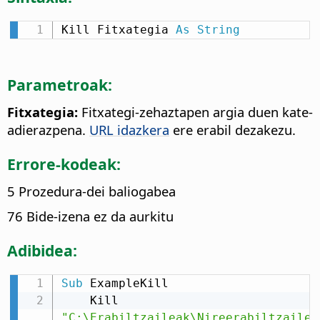
Kill Fitxategia 
As
String
Parametroak:
Fitxategia:
Fitxategi-zehaztapen argia duen kate-
adierazpena.
URL idazkera
ere erabil dezakezu.
Errore-kodeak:
5 Prozedura-dei baliogabea
76 Bide-izena ez da aurkitu
Adibidea:
Sub
 ExampleKill

    Kill 
"C:\Erabiltzaileak\Nireerabiltzailea