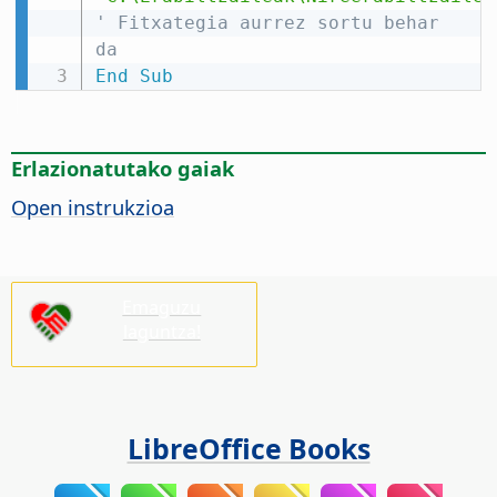
' Fitxategia aurrez sortu behar 
da
End
Sub
Erlazionatutako gaiak
Open instrukzioa
Emaguzu
laguntza!
LibreOffice Books