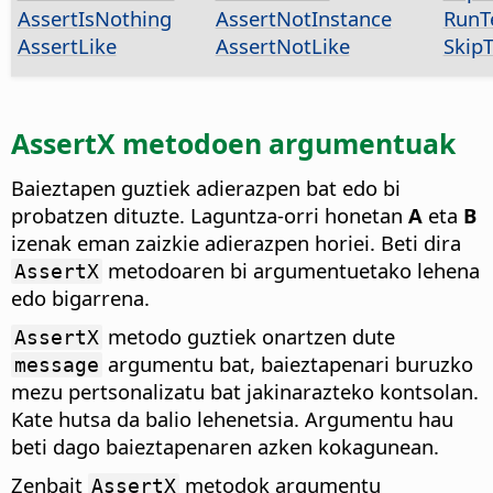
AssertIsNothing
AssertNotInstance
RunT
AssertLike
AssertNotLike
SkipT
AssertX metodoen argumentuak
Baieztapen guztiek adierazpen bat edo bi
probatzen dituzte. Laguntza-orri honetan
A
eta
B
izenak eman zaizkie adierazpen horiei. Beti dira
metodoaren bi argumentuetako lehena
AssertX
edo bigarrena.
metodo guztiek onartzen dute
AssertX
argumentu bat, baieztapenari buruzko
message
mezu pertsonalizatu bat jakinarazteko kontsolan.
Kate hutsa da balio lehenetsia. Argumentu hau
beti dago baieztapenaren azken kokagunean.
Zenbait
metodok argumentu
AssertX