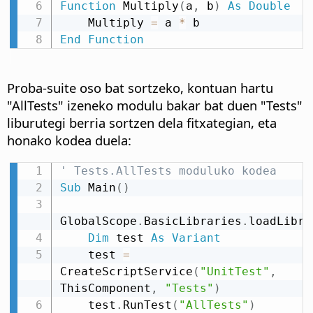
Function
 Multiply
(
a
,
 b
)
As
Double
    Multiply 
=
 a 
*
End
Function
Proba-suite oso bat sortzeko, kontuan hartu
"AllTests" izeneko modulu bakar bat duen "Tests"
liburutegi berria sortzen dela fitxategian, eta
honako kodea duela:
' Tests.AllTests moduluko kodea
Sub
 Main
(
)
GlobalScope
.
BasicLibraries
.
loadLibra
Dim
 test 
As
Variant
    test 
=
CreateScriptService
(
"UnitTest"
,
ThisComponent
,
"Tests"
)
    test
.
RunTest
(
"AllTests"
)