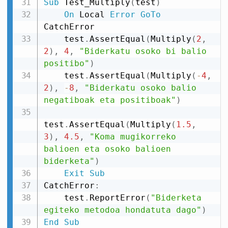
Sub
 Test_Multiply
(
test
)
On
 Local 
Error
GoTo
CatchError

    test
.
AssertEqual
(
Multiply
(
2
,
2
)
,
4
,
"Biderkatu osoko bi balio 
positibo"
)
    test
.
AssertEqual
(
Multiply
(
-
4
,
2
)
,
-
8
,
"Biderkatu osoko balio 
negatiboak eta positiboak"
)
test
.
AssertEqual
(
Multiply
(
1.5
,
3
)
,
4.5
,
"Koma mugikorreko 
balioen eta osoko balioen 
biderketa"
)
Exit
Sub
CatchError
:
    test
.
ReportError
(
"Biderketa 
egiteko metodoa hondatuta dago"
)
End
Sub