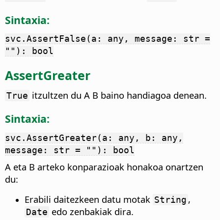
Sintaxia:
svc.AssertFalse(a: any, message: str =
""): bool
AssertGreater
itzultzen du A B baino handiagoa denean.
True
Sintaxia:
svc.AssertGreater(a: any, b: any,
message: str = ""): bool
A eta B arteko konparazioak honakoa onartzen
du:
Erabili daitezkeen datu motak
,
String
edo zenbakiak dira.
Date