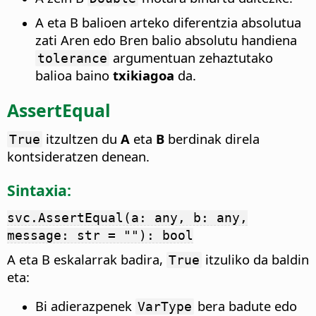
A eta B balioen arteko diferentzia absolutua
zati Aren edo Bren balio absolutu handiena
argumentuan zehaztutako
tolerance
balioa baino
txikiagoa
da.
AssertEqual
itzultzen du
A
eta
B
berdinak direla
True
kontsideratzen denean.
Sintaxia:
svc.AssertEqual(a: any, b: any,
message: str = ""): bool
A eta B eskalarrak badira,
itzuliko da baldin
True
eta:
Bi adierazpenek
bera badute edo
VarType