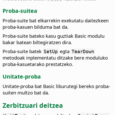
Proba-suitea
Proba-suite bat elkarrekin exekutatu daitezkeen
proba-kasuen bilduma bat da.
Proba-suite bateko kasu guztiak Basic modulu
bakar batean biltegiratzen dira.
Proba-suite batek
egta
SetUp
TearDown
metodoak inplementatu ditzake bere moduluko
proba-kasuetarako prestatzeko.
Unitate-proba
Unitate-proba bat Basic liburutegi bereko proba-
suiten multzo bat da.
Zerbitzuari deitzea