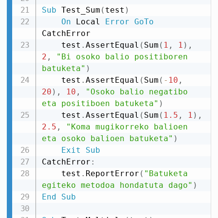
Sub
 Test_Sum
(
test
)
On
 Local 
Error
GoTo
CatchError

    test
.
AssertEqual
(
Sum
(
1
,
1
)
,
2
,
"Bi osoko balio positiboren 
batuketa"
)
    test
.
AssertEqual
(
Sum
(
-
10
,
20
)
,
10
,
"Osoko balio negatibo 
eta positiboen batuketa"
)
    test
.
AssertEqual
(
Sum
(
1.5
,
1
)
,
2.5
,
"Koma mugikorreko balioen 
eta osoko balioen batuketa"
)
Exit
Sub
CatchError
:
    test
.
ReportError
(
"Batuketa 
egiteko metodoa hondatuta dago"
)
End
Sub