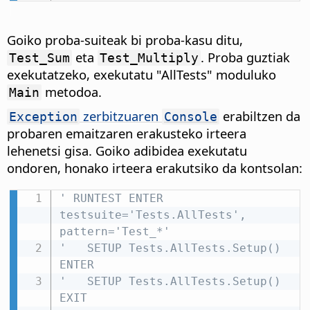
Goiko proba-suiteak bi proba-kasu ditu,
eta
. Proba guztiak
Test_Sum
Test_Multiply
exekutatzeko, exekutatu "AllTests" moduluko
metodoa.
Main
zerbitzuaren
erabiltzen da
Exception
Console
probaren emaitzaren erakusteko irteera
lehenetsi gisa. Goiko adibidea exekutatu
ondoren, honako irteera erakutsiko da kontsolan:
' RUNTEST ENTER 
testsuite='Tests.AllTests', 
pattern='Test_*'
'   SETUP Tests.AllTests.Setup() 
ENTER
'   SETUP Tests.AllTests.Setup() 
EXIT