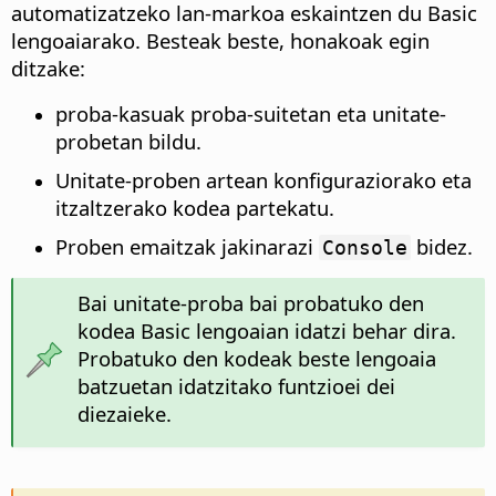
automatizatzeko lan-markoa eskaintzen du Basic
lengoaiarako. Besteak beste, honakoak egin
ditzake:
proba-kasuak proba-suitetan eta unitate-
probetan bildu.
Unitate-proben artean konfiguraziorako eta
itzaltzerako kodea partekatu.
Proben emaitzak jakinarazi
bidez.
Console
Bai unitate-proba bai probatuko den
kodea Basic lengoaian idatzi behar dira.
Probatuko den kodeak beste lengoaia
batzuetan idatzitako funtzioei dei
diezaieke.