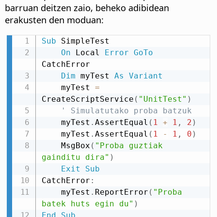
barruan deitzen zaio, beheko adibidean
erakusten den moduan:
Sub
 SimpleTest

On
 Local 
Error
GoTo
CatchError

Dim
 myTest 
As
Variant
    myTest 
=
CreateScriptService
(
"UnitTest"
)
' Simulatutako proba batzuk
    myTest
.
AssertEqual
(
1
+
1
,
2
)
    myTest
.
AssertEqual
(
1
-
1
,
0
)
    MsgBox
(
"Proba guztiak 
gainditu dira"
)
Exit
Sub
CatchError
:
    myTest
.
ReportError
(
"Proba 
batek huts egin du"
)
End
Sub