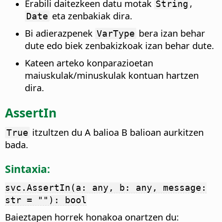
Erabili daitezkeen datu motak
,
String
eta zenbakiak dira.
Date
Bi adierazpenek
bera izan behar
VarType
dute edo biek zenbakizkoak izan behar dute.
Kateen arteko konparazioetan
maiuskulak/minuskulak kontuan hartzen
dira.
AssertIn
itzultzen du A balioa B balioan aurkitzen
True
bada.
Sintaxia:
svc.AssertIn(a: any, b: any, message:
str = ""): bool
Baieztapen horrek honakoa onartzen du: