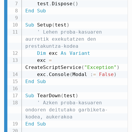
    test
.
Dispose
(
)
End
Sub
Sub
 Setup
(
test
)
' Lehen proba-kasuaren 
aurretik exekutatzen den 
prestakuntza-kodea
Dim
 exc 
As
Variant
    exc 
=
CreateScriptService
(
"Exception"
)
    exc
.
Console
(
Modal 
:
=
False
)
End
Sub
Sub
 TearDown
(
test
)
' Azken proba-kasuaren 
ondoren deitutako garbiketa-
kodea, aukerakoa
End
Sub