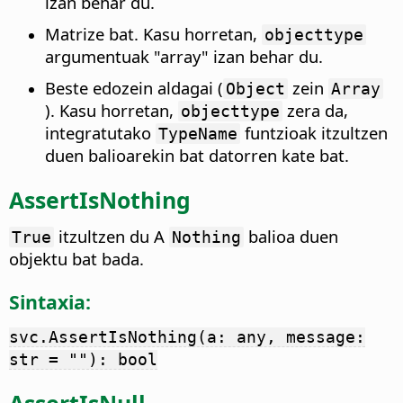
izan behar du.
Matrize bat. Kasu horretan,
objecttype
argumentuak "array" izan behar du.
Beste edozein aldagai (
zein
Object
Array
). Kasu horretan,
zera da,
objecttype
integratutako
funtzioak itzultzen
TypeName
duen balioarekin bat datorren kate bat.
AssertIsNothing
itzultzen du A
balioa duen
True
Nothing
objektu bat bada.
Sintaxia:
svc.AssertIsNothing(a: any, message:
str = ""): bool