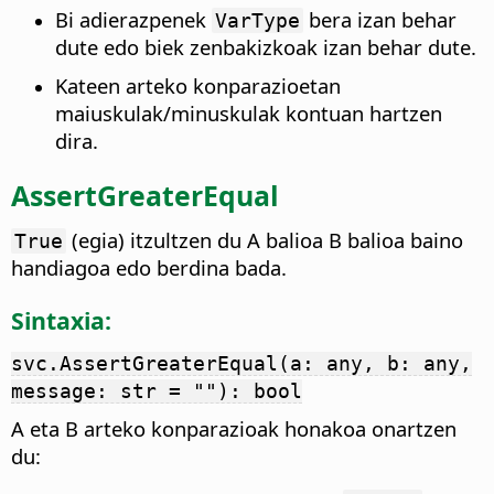
Bi adierazpenek
bera izan behar
VarType
dute edo biek zenbakizkoak izan behar dute.
Kateen arteko konparazioetan
maiuskulak/minuskulak kontuan hartzen
dira.
AssertGreaterEqual
(egia) itzultzen du A balioa B balioa baino
True
handiagoa edo berdina bada.
Sintaxia:
svc.AssertGreaterEqual(a: any, b: any,
message: str = ""): bool
A eta B arteko konparazioak honakoa onartzen
du: