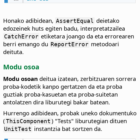
Honako adibidean,
deietako
AssertEqual
edozeinek huts egiten badu, interpretatzailea
etiketara joango da eta errorearen
CatchError
berri emango du
metodoari
ReportError
deituta.
Modu osoa
Modu osoan
deitua izatean, zerbitzuaren sorrera
proba-kodetik kanpo gertatzen da eta proba
guztiak proba-kasuetan eta proba-suitetan
antolatzen dira liburutegi bakar batean.
Hurrengo adibidean, probak uneko dokumentuko
(
) "Tests" liburutegian dituen
ThisComponent
instantzia bat sortzen da.
UnitTest