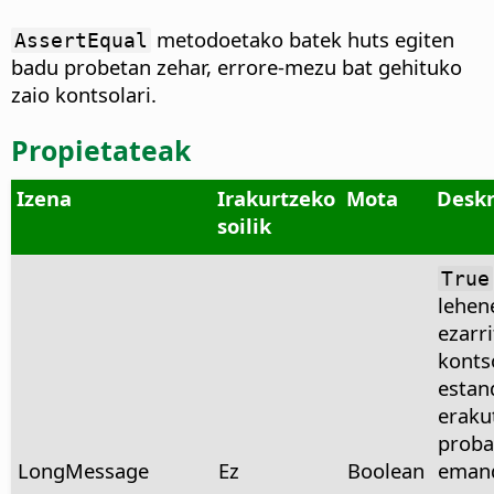
metodoetako batek huts egiten
AssertEqual
badu probetan zehar, errore-mezu bat gehituko
zaio kontsolari.
Propietateak
Izena
Irakurtzeko
Mota
Desk
soilik
True
lehene
ezarr
konts
estan
eraku
proba
LongMessage
Ez
Boolean
eman