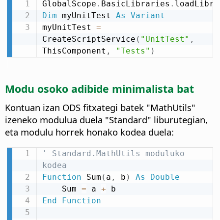
GlobalScope
.
BasicLibraries
.
loadLibra
Dim
 myUnitTest 
As
Variant
myUnitTest 
=
CreateScriptService
(
"UnitTest"
,
ThisComponent
,
"Tests"
)
Modu osoko adibide minimalista bat
Kontuan izan ODS fitxategi batek "MathUtils"
izeneko modulua duela "Standard" liburutegian,
eta modulu horrek honako kodea duela:
' Standard.MathUtils moduluko 
kodea
Function
 Sum
(
a
,
 b
)
As
Double
    Sum 
=
 a 
+
End
Function