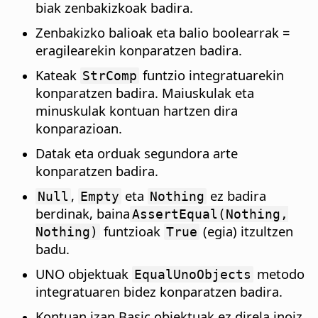
biak zenbakizkoak badira.
Zenbakizko balioak eta balio boolearrak =
eragilearekin konparatzen badira.
Kateak
funtzio integratuarekin
StrComp
konparatzen badira. Maiuskulak eta
minuskulak kontuan hartzen dira
konparazioan.
Datak eta orduak segundora arte
konparatzen badira.
,
eta
ez badira
Null
Empty
Nothing
berdinak, baina
AssertEqual(Nothing,
funtzioak
(egia) itzultzen
Nothing)
True
badu.
UNO objektuak
metodo
EqualUnoObjects
integratuaren bidez konparatzen badira.
Kontuan izan Basic objektuak ez direla inoiz