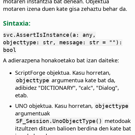
motaren instantzia bat denean. Objektua
motaren izena duen kate gisa zehaztu behar da.
Sintaxia:
svc.AssertIsInstance(a: any,
objecttype: str, message: str = ""):
bool
A adierazpena honakoetako bat izan daiteke:
ScriptForge objektua. Kasu horretan,
argumentua kate bat da,
objecttype
adibidez "DICTIONARY", "calc", "Dialog",
etab.
UNO objektua. Kasu horretan,
objecttype
argumentuak
metodoak
SF_Session.UnoObjectType()
itzultzen dituen balioen berdina den kate bat