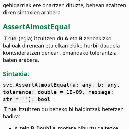
gehigarriak ere onartzen dituzte, behean azaltzen
diren sintaxien arabera.
AssertAlmostEqual
(egia) itzultzen du
A
eta
B
zenbakizko
True
balioak direnean eta elkarrekiko hurbil daudela
kontsideratzen denean, emandako tolerantzia
baten arabera.
Sintaxia:
svc.AssertAlmostEqual(a: any, b: any,
tolerance: double = 1E-09, message:
str = ""): bool
itzultzen du beheko bi baldintzak betetzen
True
badira:
A zein B
motara bihurtu daitezke.
Double