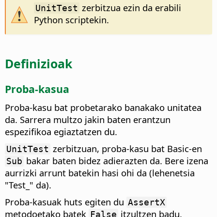
zerbitzua ezin da erabili
UnitTest
Python scriptekin.
Definizioak
Proba-kasua
Proba-kasu bat probetarako banakako unitatea
da. Sarrera multzo jakin baten erantzun
espezifikoa egiaztatzen du.
zerbitzuan, proba-kasu bat Basic-en
UnitTest
bakar baten bidez adierazten da. Bere izena
Sub
aurrizki arrunt batekin hasi ohi da (lehenetsia
"Test_" da).
Proba-kasuak huts egiten du
AssertX
metodoetako batek
itzultzen badu.
False