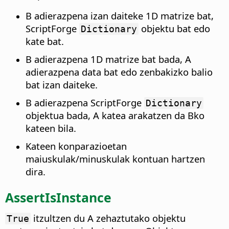
B adierazpena izan daiteke 1D matrize bat,
ScriptForge
objektu bat edo
Dictionary
kate bat.
B adierazpena 1D matrize bat bada, A
adierazpena data bat edo zenbakizko balio
bat izan daiteke.
B adierazpena ScriptForge
Dictionary
objektua bada, A katea arakatzen da Bko
kateen bila.
Kateen konparazioetan
maiuskulak/minuskulak kontuan hartzen
dira.
AssertIsInstance
itzultzen du A zehaztutako objektu
True