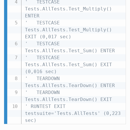
'   TESTCASE 
Tests.AllTests.Test_Multiply() 
ENTER
'   TESTCASE 
Tests.AllTests.Test_Multiply() 
EXIT (0,017 sec)
'   TESTCASE 
Tests.AllTests.Test_Sum() ENTER
'   TESTCASE 
Tests.AllTests.Test_Sum() EXIT 
(0,016 sec)
'   TEARDOWN 
Tests.AllTests.TearDown() ENTER
'   TEARDOWN 
Tests.AllTests.TearDown() EXIT
' RUNTEST EXIT 
testsuite='Tests.AllTests' (0,223 
sec)