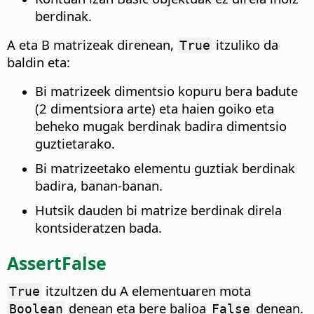
berdinak.
A eta B matrizeak direnean,
itzuliko da
True
baldin eta:
Bi matrizeek dimentsio kopuru bera badute
(2 dimentsiora arte) eta haien goiko eta
beheko mugak berdinak badira dimentsio
guztietarako.
Bi matrizeetako elementu guztiak berdinak
badira, banan-banan.
Hutsik dauden bi matrize berdinak direla
kontsideratzen bada.
AssertFalse
itzultzen du A elementuaren mota
True
denean eta bere balioa
denean.
Boolean
False