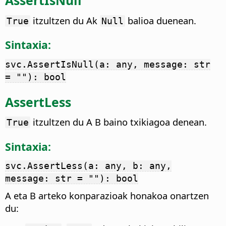
AssertIsNull
itzultzen du Ak
balioa duenean.
True
Null
Sintaxia:
svc.AssertIsNull(a: any, message: str
= ""): bool
AssertLess
itzultzen du A B baino txikiagoa denean.
True
Sintaxia:
svc.AssertLess(a: any, b: any,
message: str = ""): bool
A eta B arteko konparazioak honakoa onartzen
du: