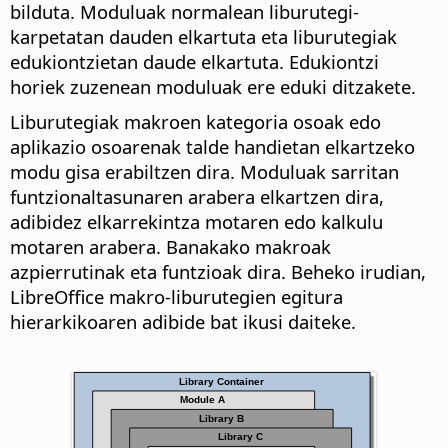
bilduta. Moduluak normalean liburutegi-
karpetatan dauden elkartuta eta liburutegiak
edukiontzietan daude elkartuta. Edukiontzi
horiek zuzenean moduluak ere eduki ditzakete.
Liburutegiak makroen kategoria osoak edo
aplikazio osoarenak talde handietan elkartzeko
modu gisa erabiltzen dira. Moduluak sarritan
funtzionaltasunaren arabera elkartzen dira,
adibidez elkarrekintza motaren edo kalkulu
motaren arabera. Banakako makroak
azpierrutinak eta funtzioak dira. Beheko irudian,
LibreOffice makro-liburutegien egitura
hierarkikoaren adibide bat ikusi daiteke.