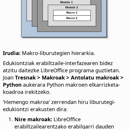
Irudia:
Makro-liburutegien hierarkia.
Edukiontziak erabiltzaile-interfazearen bidez
atzitu daitezke LibreOffice programa guztietan.
Joan
Tresnak > Makroak > Antolatu makroak >
Python
aukerara Python makroen elkarrizketa-
koadroa irekitzeko.
'Hemengo makroa' zerrendan hiru liburutegi-
edukiontzi erakusten dira:
Nire makroak:
LibreOffice
erabiltzailearentzako erabilgarri dauden