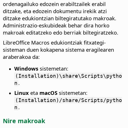
ordenagailuko edozein erabiltzailek erabil
ditzake, eta edozein dokumentu irekik atzi
ditzake edukiontzian biltegiratutako makroak.
Administrazio-eskubideak behar dira horko
makroak editatzeko edo berriak biltegiratzeko.
LibreOffice Macros edukiontziak fitxategi-
sisteman duen kokapena sistema eragilearen
araberakoa da:
Windows
sistemetan:
(Installation)\share\Scripts\pytho
.
n
Linux
eta
macOS
sistemetan:
(Installation)/share/Scripts/pytho
.
n
Nire makroak