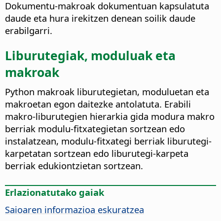
Dokumentu-makroak dokumentuan kapsulatuta
daude eta hura irekitzen denean soilik daude
erabilgarri.
Liburutegiak, moduluak eta
makroak
Python makroak liburutegietan, moduluetan eta
makroetan egon daitezke antolatuta. Erabili
makro-liburutegien hierarkia gida modura makro
berriak modulu-fitxategietan sortzean edo
instalatzean, modulu-fitxategi berriak liburutegi-
karpetatan sortzean edo liburutegi-karpeta
berriak edukiontzietan sortzean.
Erlazionatutako gaiak
Saioaren informazioa eskuratzea