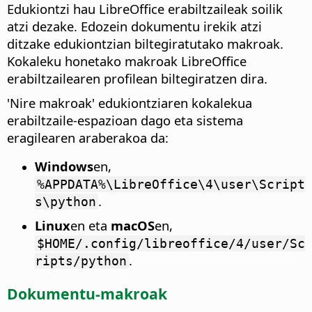
Edukiontzi hau LibreOffice erabiltzaileak soilik
atzi dezake. Edozein dokumentu irekik atzi
ditzake edukiontzian biltegiratutako makroak.
Kokaleku honetako makroak LibreOffice
erabiltzailearen profilean biltegiratzen dira.
'Nire makroak' edukiontziaren kokalekua
erabiltzaile-espazioan dago eta sistema
eragilearen araberakoa da:
Windows
en,
%APPDATA%\LibreOffice\4\user\Script
.
s\python
Linux
en eta
macOS
en,
$HOME/.config/libreoffice/4/user/Sc
.
ripts/python
Dokumentu-makroak