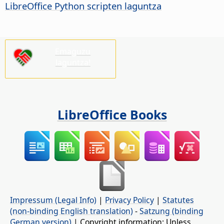
LibreOffice Python scripten laguntza
Emaguzu
laguntza!
LibreOffice Books
Impressum (Legal Info)
|
Privacy Policy
|
Statutes
(non-binding English translation)
-
Satzung (binding
German version)
| Copyright information: Unless