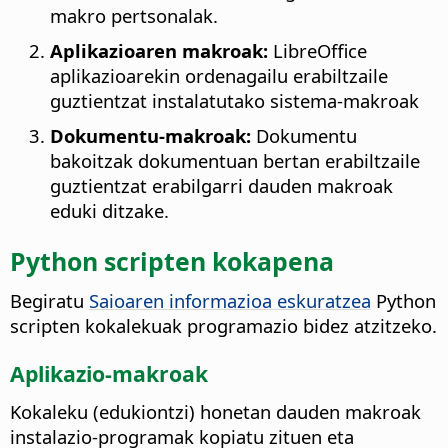
makro pertsonalak.
Aplikazioaren makroak:
LibreOffice
aplikazioarekin ordenagailu erabiltzaile
guztientzat instalatutako sistema-makroak
Dokumentu-makroak:
Dokumentu
bakoitzak dokumentuan bertan erabiltzaile
guztientzat erabilgarri dauden makroak
eduki ditzake.
Python scripten kokapena
Begiratu
Saioaren informazioa eskuratzea
Python
scripten kokalekuak programazio bidez atzitzeko.
Aplikazio-makroak
Kokaleku (edukiontzi) honetan dauden makroak
instalazio-programak kopiatu zituen eta