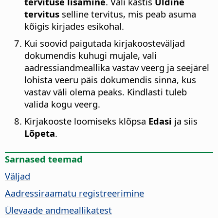
tervituse lisamine
. Vali kastis
Üldine
tervitus
selline tervitus, mis peab asuma
kõigis kirjades esikohal.
Kui soovid paigutada kirjakoosteväljad
dokumendis kuhugi mujale, vali
aadressiandmeallika vastav veerg ja seejärel
lohista veeru päis dokumendis sinna, kus
vastav väli olema peaks. Kindlasti tuleb
valida kogu veerg.
Kirjakooste loomiseks klõpsa
Edasi
ja siis
Lõpeta
.
Sarnased teemad
Väljad
Aadressiraamatu registreerimine
Ülevaade andmeallikatest