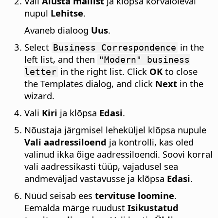
Vali
Alusta mallist
ja klõpsa kõrvaloleval
nupul
Lehitse
.
Avaneb dialoog
Uus
.
Select
in the
Business Correspondence
left list, and then
"Modern" business
in the right list. Click
OK
to close
letter
the Templates dialog, and click
Next
in the
wizard.
Vali
Kiri
ja klõpsa
Edasi
.
Nõustaja järgmisel leheküljel klõpsa nupule
Vali aadressiloend
ja kontrolli, kas oled
valinud ikka õige aadressiloendi. Soovi korral
vali aadressikasti tüüp, vajadusel sea
andmeväljad vastavusse ja klõpsa
Edasi
.
Nüüd seisab ees
tervituse loomine
.
Eemalda märge ruudust
Isikustatud