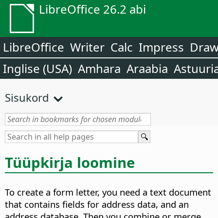
LibreOffice 26.2 abi
LibreOffice
Writer
Calc
Impress
Dra
Inglise (USA)
Amhara
Araabia
Astuuri
Sisukord
Tüüpkirja loomine
To create a form letter, you need a text document
that contains fields for address data, and an
address database. Then you combine or merge