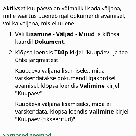
Aktiivset kuupäeva on võimalik lisada väljana,
mille väärtus uueneb igal dokumendi avamisel,
või ka väljana, mis ei uuene.
Vali
Lisamine - Väljad - Muud
ja klõpsa
kaardil
Dokument
.
Klõpsa loendis
Tüüp
kirjel "Kuupäev" ja tee
ühte järgmistest.
Kuupäeva väljana lisamiseks, mida
värskendatakse dokumendi igakordsel
avamisel, klõpsa loendis
Valimine
kirjel
"Kuupäev".
Kuupäeva väljana lisamiseks, mida ei
värskendata, klõpsa loendis
Valimine
kirjel
"Kuupäev (fikseeritud)".
Sarnased teemad