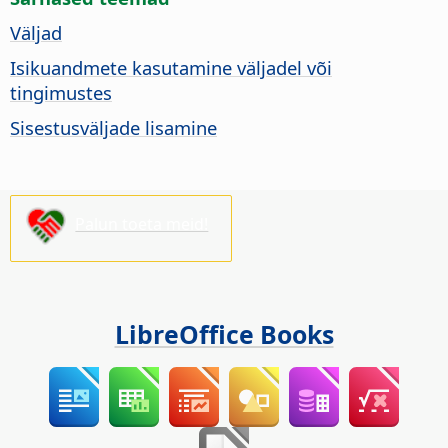
Väljad
Isikuandmete kasutamine väljadel või
tingimustes
Sisestusväljade lisamine
Palun toeta meid!
LibreOffice Books