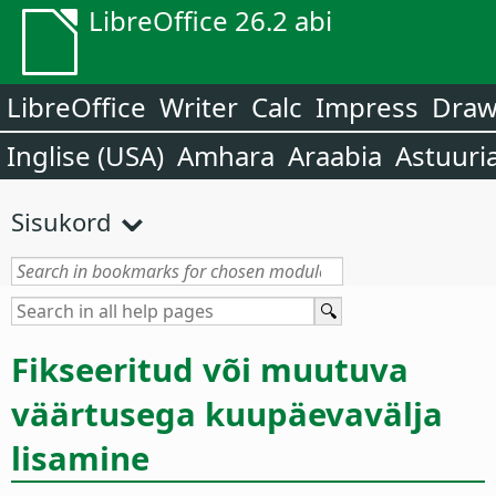
LibreOffice 26.2 abi
LibreOffice
Writer
Calc
Impress
Dra
Inglise (USA)
Amhara
Araabia
Astuuri
Sisukord
Fikseeritud või muutuva
väärtusega kuupäevavälja
lisamine