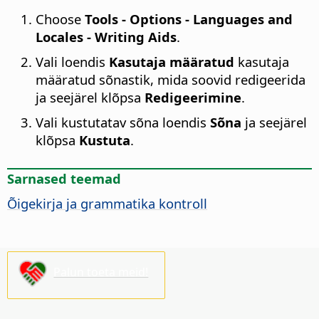
Choose
Tools - Options
- Languages and
Locales - Writing Aids
.
Vali loendis
Kasutaja määratud
kasutaja
määratud sõnastik, mida soovid redigeerida
ja seejärel klõpsa
Redigeerimine
.
Vali kustutatav sõna loendis
Sõna
ja seejärel
klõpsa
Kustuta
.
Sarnased teemad
Õigekirja ja grammatika kontroll
Palun toeta meid!