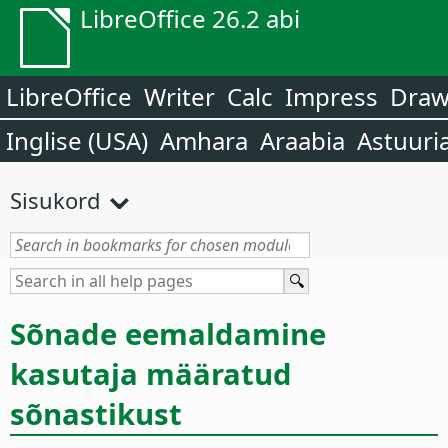
LibreOffice 26.2 abi
LibreOffice
Writer
Calc
Impress
Dra
Inglise (USA)
Amhara
Araabia
Astuuri
Sisukord
Sõnade eemaldamine
kasutaja määratud
sõnastikust