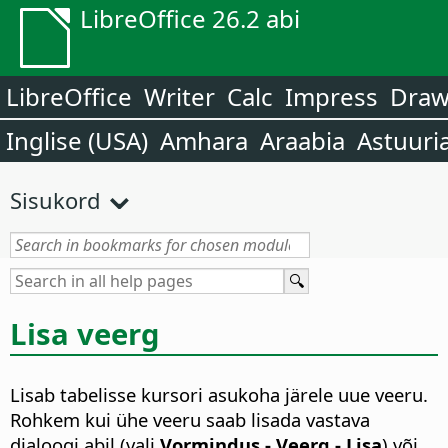
LibreOffice 26.2 abi
LibreOffice
Writer
Calc
Impress
Dra
Inglise (USA)
Amhara
Araabia
Astuuri
Sisukord
Lisa veerg
Lisab tabelisse kursori asukoha järele uue veeru.
Rohkem kui ühe veeru saab lisada vastava
dialoogi abil (vali
Vormindus - Veerg - Lisa
) või