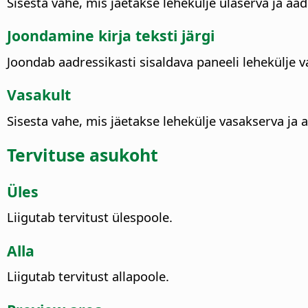
Sisesta vahe, mis jäetakse lehekülje ülaserva ja aad
Joondamine kirja teksti järgi
Joondab aadressikasti sisaldava paneeli lehekülje 
Vasakult
Sisesta vahe, mis jäetakse lehekülje vasakserva ja 
Tervituse asukoht
Üles
Liigutab tervitust ülespoole.
Alla
Liigutab tervitust allapoole.