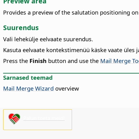
Preview area
Provides a preview of the salutation positioning on
Suurendus
Vali lehekülje eelvaate suurendus.
Kasuta eelvaate kontekstimenüü käske vaate üles ja
Press the
Finish
button and use the
Mail Merge To
Sarnased teemad
Mail Merge Wizard
overview
Palun toeta meid!