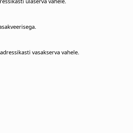
ressikasti ülaserva vahele.
vasakveerisega.
aadressikasti vasakserva vahele.