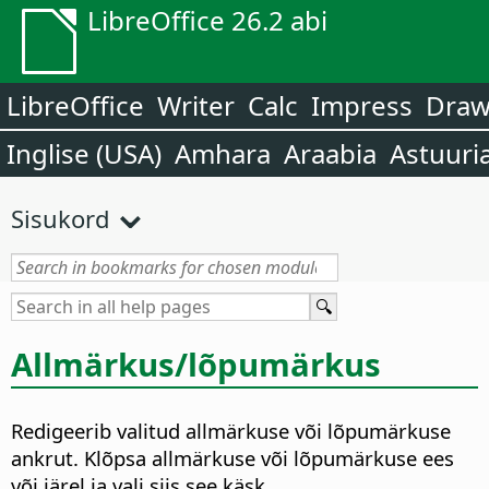
LibreOffice 26.2 abi
LibreOffice
Writer
Calc
Impress
Dra
Inglise (USA)
Amhara
Araabia
Astuuri
Sisukord
Allmärkus/lõpumärkus
Redigeerib valitud allmärkuse või lõpumärkuse
ankrut. Klõpsa allmärkuse või lõpumärkuse ees
või järel ja vali siis see käsk.