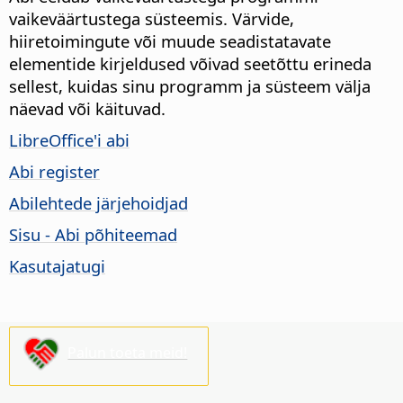
vaikeväärtustega süsteemis. Värvide,
hiiretoimingute või muude seadistatavate
elementide kirjeldused võivad seetõttu erineda
sellest, kuidas sinu programm ja süsteem välja
näevad või käituvad.
LibreOffice
'i abi
Abi register
Abilehtede järjehoidjad
Sisu - Abi põhiteemad
Kasutajatugi
Palun toeta meid!