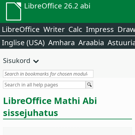
LibreOffice 26.2 abi
LibreOffice
Writer
Calc
Impress
Dra
Inglise (USA)
Amhara
Araabia
Astuuri
Sisukord
LibreOffice Mathi Abi
sissejuhatus