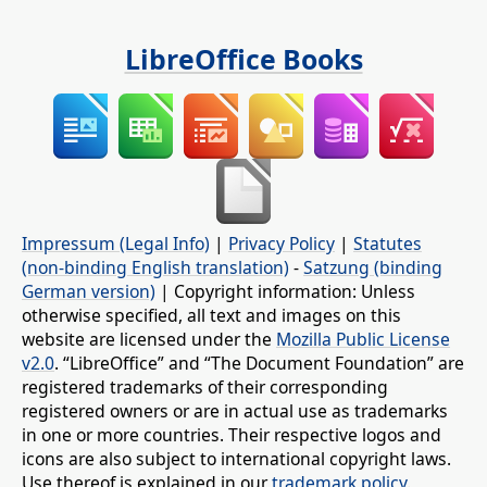
LibreOffice Books
Impressum (Legal Info)
|
Privacy Policy
|
Statutes
(non-binding English translation)
-
Satzung (binding
German version)
| Copyright information: Unless
otherwise specified, all text and images on this
website are licensed under the
Mozilla Public License
v2.0
. “LibreOffice” and “The Document Foundation” are
registered trademarks of their corresponding
registered owners or are in actual use as trademarks
in one or more countries. Their respective logos and
icons are also subject to international copyright laws.
Use thereof is explained in our
trademark policy
.