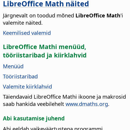
LibreOffice Math näited
Järgnevalt on toodud mõned
LibreOffice Math
'i
valemite näited.
Keemilised valemid
LibreOffice Mathi menüüd,
tööriistaribad ja kiirklahvid
Menüüd
Tööriistaribad
Valemite kiirklahvid
Täiendavaid LibreOffice Mathi ikoone ja makrosid
saab hankida veebilehelt
www.dmaths.org
.
Abi kasutamise juhend
Abi eeldab vaikeväärtustega programmi