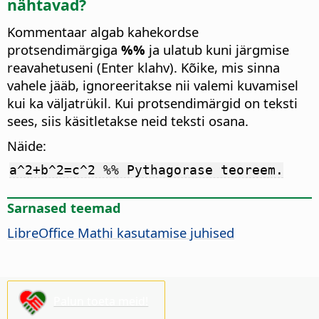
nähtavad?
Kommentaar algab kahekordse
protsendimärgiga
%%
ja ulatub kuni järgmise
reavahetuseni (Enter klahv). Kõike, mis sinna
vahele jääb, ignoreeritakse nii valemi kuvamisel
kui ka väljatrükil. Kui protsendimärgid on teksti
sees, siis käsitletakse neid teksti osana.
Näide:
a^2+b^2=c^2 %% Pythagorase teoreem.
Sarnased teemad
LibreOffice Mathi kasutamise juhised
Palun toeta meid!