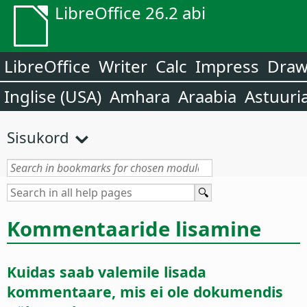
LibreOffice 26.2 abi
LibreOffice
Writer
Calc
Impress
Dra
Inglise (USA)
Amhara
Araabia
Astuuri
Sisukord
Kommentaaride lisamine
Kuidas saab valemile lisada
kommentaare, mis ei ole dokumendis