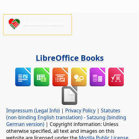
Palun toeta meid!
LibreOffice Books
Impressum (Legal Info)
|
Privacy Policy
|
Statutes
(non-binding English translation)
-
Satzung (binding
German version)
| Copyright information: Unless
otherwise specified, all text and images on this
website are licensed under the
Mozilla Public License