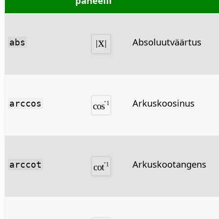
paneelil
Absoluutväärtus
abs
Arkuskoosinus
arccos
Arkuskootangens
arccot