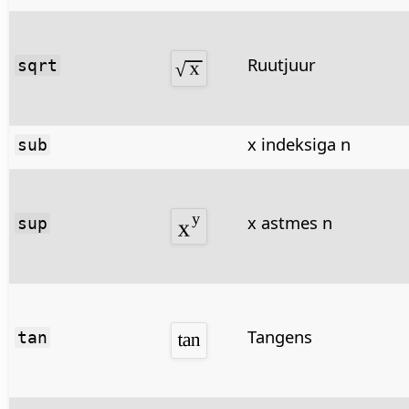
Ruutjuur
sqrt
x indeksiga n
sub
x astmes n
sup
Tangens
tan