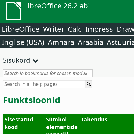
LibreOffice 26.2 abi
LibreOffice
Writer
Calc
Impress
Dra
Inglise (USA)
Amhara
Araabia
Astuuri
Sisukord
Funktsioonid
Sisestatud
Sümbol
Tähendus
kood
elementide