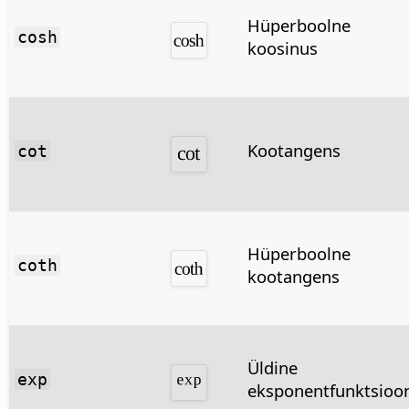
Hüperboolne
cosh
koosinus
Kootangens
cot
Hüperboolne
coth
kootangens
Üldine
exp
eksponentfunktsioo