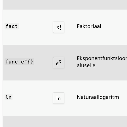
Faktoriaal
fact
Eksponentfunktsioo
func e^{}
alusel e
Naturaallogaritm
ln