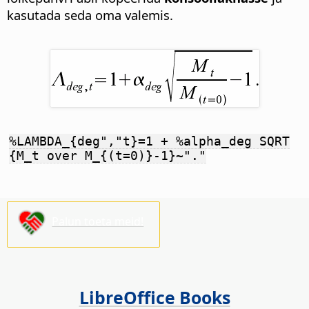
kasutada seda oma valemis.
%LAMBDA_{deg","t}=1 + %alpha_deg SQRT
{M_t over M_{(t=0)}-1}~"."
Palun toeta meid!
LibreOffice Books