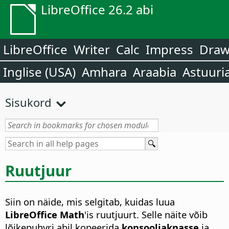
LibreOffice 26.2 abi
LibreOffice
Writer
Calc
Impress
Dra
Inglise (USA)
Amhara
Araabia
Astuuri
Sisukord
Ruutjuur
Siin on näide, mis selgitab, kuidas luua
LibreOffice Math
'is ruutjuurt. Selle näite võib
lõikepuhvri abil kopeerida
konsooliaknasse
ja