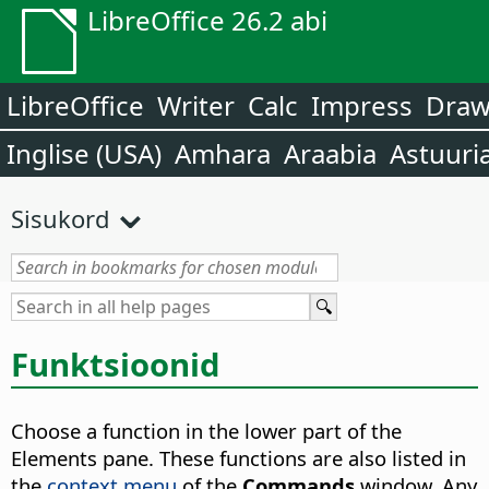
LibreOffice 26.2 abi
LibreOffice
Writer
Calc
Impress
Dra
Inglise (USA)
Amhara
Araabia
Astuuri
Sisukord
Funktsioonid
Choose a function in the lower part of the
Elements pane. These functions are also listed in
the
context menu
of the
Commands
window. Any