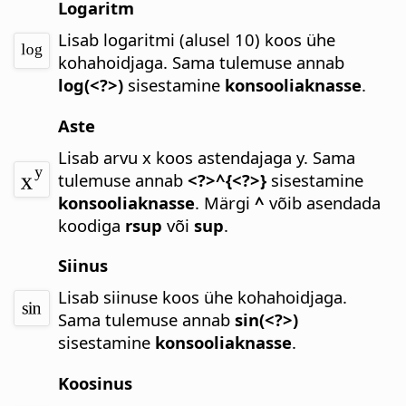
Logaritm
Lisab logaritmi (alusel 10) koos ühe
kohahoidjaga.
Sama tulemuse annab
log(<?>)
sisestamine
konsooliaknasse
.
Aste
Lisab arvu x koos astendajaga y.
Sama
tulemuse annab
<?>^{<?>}
sisestamine
konsooliaknasse
. Märgi
^
võib asendada
koodiga
rsup
või
sup
.
Siinus
Lisab siinuse koos ühe kohahoidjaga.
Sama tulemuse annab
sin(<?>)
sisestamine
konsooliaknasse
.
Koosinus