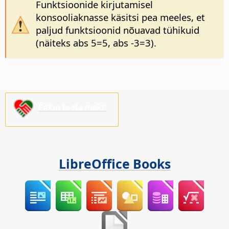
Funktsioonide kirjutamisel
konsooliaknasse käsitsi pea meeles, et
paljud funktsioonid nõuavad tühikuid
(näiteks abs 5=5, abs -3=3).
Palun toeta meid!
LibreOffice Books