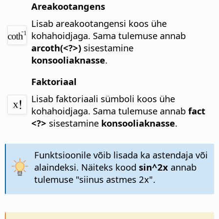
Areakootangens
Lisab areakootangensi koos ühe
kohahoidjaga.
Sama tulemuse annab
arcoth(<?>)
sisestamine
konsooliaknasse
.
Faktoriaal
Lisab faktoriaali sümboli koos ühe
kohahoidjaga.
Sama tulemuse annab
fact
<?>
sisestamine
konsooliaknasse
.
Funktsioonile võib lisada ka astendaja või
alaindeksi. Näiteks kood
sin^2x
annab
tulemuse "siinus astmes 2x".