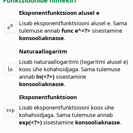
Funktsioonide nimekiri
Eksponentfunktsioon alusel e
Lisab eksponentfunktsiooni alusel e.
Sama
tulemuse annab
func e^<?>
sisestamine
konsooliaknasse
.
Naturaallogaritm
Lisab naturaallogaritmi (logaritmi alusel e)
koos ühe kohahoidjaga.
Sama tulemuse
annab
ln(<?>)
sisestamine
konsooliaknasse
.
Eksponentfunktsioon
Lisab eksponentfunktsiooni koos ühe
kohahoidjaga.
Sama tulemuse annab
exp(<?>)
sisestamine
konsooliaknasse
.