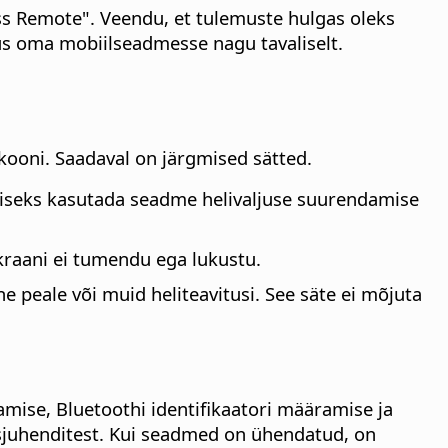
ess Remote". Veendu, et tulemuste hulgas oleks
s oma mobiilseadmesse nagu tavaliselt.
kooni. Saadaval on järgmised sätted.
ikumiseks kasutada seadme helivaljuse suurendamise
ekraani ei tumendu ega lukustu.
ne peale või muid heliteavitusi. See säte ei mõjuta
amise, Bluetoothi identifikaatori määramise ja
sjuhenditest. Kui seadmed on ühendatud, on