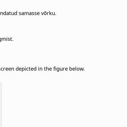
hendatud samasse võrku.
gmist.
screen depicted in the figure below.