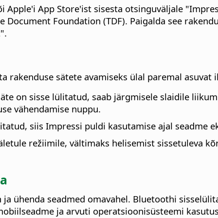
õi Apple'i App Store'ist sisesta otsinguväljale "Impr
he Document Foundation (TDF). Paigalda see rakendu
".
a rakenduse sätete avamiseks ülal paremal asuvat i
 säte on sisse lülitatud, saab järgmisele slaidile li
ljuse vähendamise nuppu.
lülitatud, siis Impressi puldi kasutamise ajal seadme 
ääletule režiimile, vältimaks helisemist sissetuleva kõ
ga
th ja ühenda seadmed omavahel. Bluetoothi sisselülit
obiilseadme ja arvuti operatsioonisüsteemi kasutu