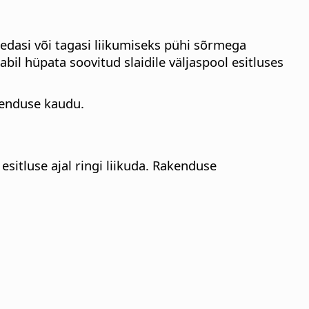
s edasi või tagasi liikumiseks pühi sõrmega
il hüpata soovitud slaidile väljaspool esitluses
henduse kaudu.
sitluse ajal ringi liikuda. Rakenduse