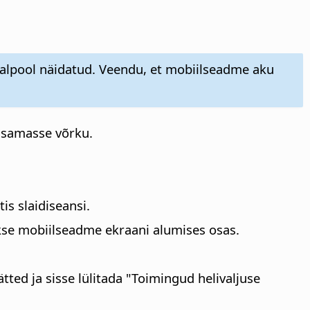
lalpool näidatud. Veendu, et mobiilseadme aku
d samasse võrku.
is slaidiseansi.
kse mobiilseadme ekraani alumises osas.
ted ja sisse lülitada "Toimingud helivaljuse