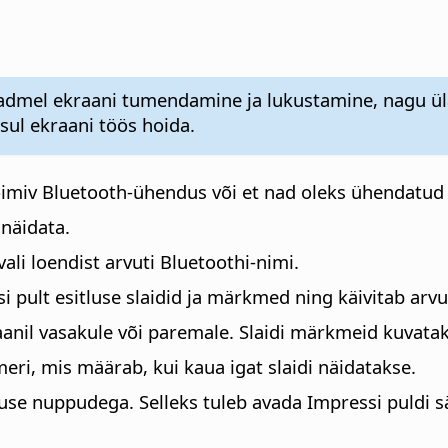
seadmel ekraani tumendamine ja lukustamine, nagu ü
ksul ekraani töös hoida.
toimiv Bluetooth-ühendus või et nad oleks ühendatu
 näidata.
li loendist arvuti Bluetoothi-nimi.
pult esitluse slaidid ja märkmed ning käivitab arvut
anil vasakule või paremale. Slaidi märkmeid kuvata
eri, mis määrab, kui kaua igat slaidi näidatakse.
se nuppudega. Selleks tuleb avada Impressi puldi sät