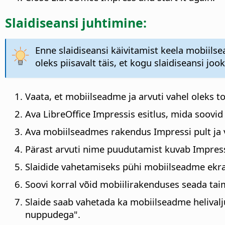
Slaidiseansi juhtimine:
Enne slaidiseansi käivitamist keela mobiil
oleks piisavalt täis, et kogu slaidiseansi joo
Vaata, et mobiilseadme ja arvuti vahel oleks 
Ava LibreOffice Impressis esitlus, mida soovid
Ava mobiilseadmes rakendus Impressi pult ja va
Pärast arvuti nime puudutamist kuvab Impressi 
Slaidide vahetamiseks pühi mobiilseadme ekra
Soovi korral võid mobiilirakenduses seada taim
Slaide saab vahetada ka mobiilseadme helivalju
nuppudega".