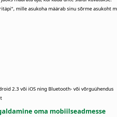
eritäpi", mille asukoha määrab sinu sõrme asukoht mob
ndroid 2.3 või iOS ning Bluetooth- või võrguühendus
t
aigaldamine oma mobiilseadmesse