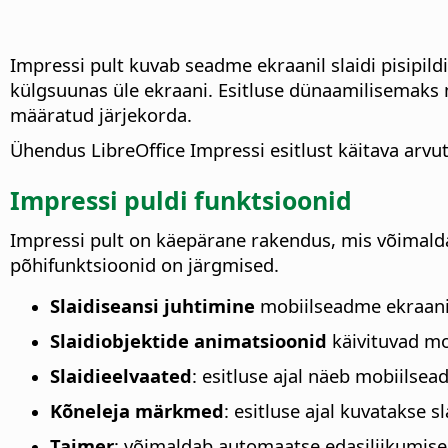
Impressi pult kuvab seadme ekraanil slaidi pisipildi
külgsuunas üle ekraani. Esitluse dünaamilisemaks m
määratud järjekorda.
Ühendus LibreOffice Impressi esitlust käitava arv
Impressi puldi funktsioonid
Impressi pult on käepärane rakendus, mis võimaldab 
põhifunktsioonid on järgmised.
Slaidiseansi juhtimine
mobiilseadme ekraani 
Slaidiobjektide animatsioonid
käivituvad mo
Slaidieelvaated
: esitluse ajal näeb mobiilsead
Kõneleja märkmed
: esitluse ajal kuvatakse s
Taimer
: võimaldab automaatse edasiliikumise 