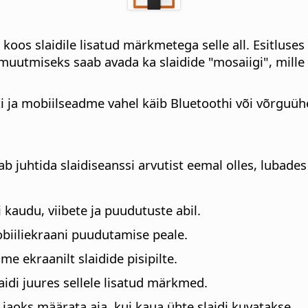
 koos slaidile lisatud märkmetega selle all. Esitluse
uutmiseks saab avada ka slaidide "mosaiigi", mille ab
uti ja mobiilseadme vahel käib Bluetoothi või võrguü
juhtida slaidiseanssi arvutist eemal olles, lubades e
kaudu, viibete ja puudutuste abil.
biiliekraani puudutamise peale.
me ekraanilt slaidide pisipilte.
laidi juures sellele lisatud märkmed.
jaoks määrata aja, kui kaua ühte slaidi kuvatakse.