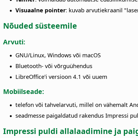
Visuaalne pointer
: kuvab arvutiekraanil "las
Nõuded süsteemile
Arvuti:
GNU/Linux, Windows või macOS
Bluetooth- või võrguühendus
LibreOffice'i versioon 4.1 või uuem
Mobiilseade:
telefon või tahvelarvuti, millel on vähemalt A
seadmesse paigaldatud rakendus Impressi pul
Impressi puldi allalaadimine ja p