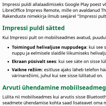
Impressi puldi allalaadimiseks Google Play poest v
LibreOffice Impress Remote, mille on avaldanud T
Rakenduste nimekirja ilmub seejärel "Impressi pult
Impressi puldi sätted
Kui Impressi pult on mobiilseadmes avatud, puudut
Toimingud helivaljuse nuppudega
: kui see
nuppu ja eelmisele slaidile liikumiseks heliva
Ekraan püsivalt sees
: kui see säte on sisse 
Vaikne režiim
: esitluse ajaks läheb telefon h
värinarežiimi, juhul kui see sisse lülitatud on.
Arvuti ühendamine mobiilseadme
Lülita nii mobiilseadmes kui arvutis sisse Bluetoo
seadmete ühendamise kohta saad lisateavet oma m