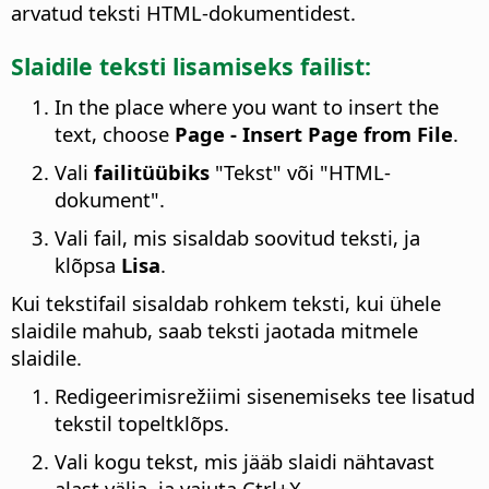
arvatud teksti HTML-dokumentidest.
Slaidile teksti lisamiseks failist:
In the place where you want to insert the
text, choose
Page - Insert Page from File
.
Vali
failitüübiks
"Tekst" või "HTML-
dokument".
Vali fail, mis sisaldab soovitud teksti, ja
klõpsa
Lisa
.
Kui tekstifail sisaldab rohkem teksti, kui ühele
slaidile mahub, saab teksti jaotada mitmele
slaidile.
Redigeerimisrežiimi sisenemiseks tee lisatud
tekstil topeltklõps.
Vali kogu tekst, mis jääb slaidi nähtavast
alast välja, ja vajuta
Ctrl
+X.