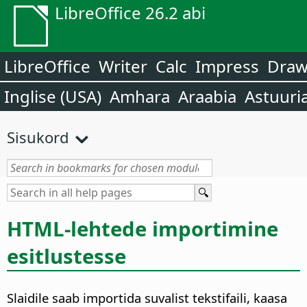
LibreOffice 26.2 abi
LibreOffice
Writer
Calc
Impress
Dra
Inglise (USA)
Amhara
Araabia
Astuuri
Sisukord
HTML-lehtede importimine
esitlustesse
Slaidile saab importida suvalist tekstifaili, kaasa