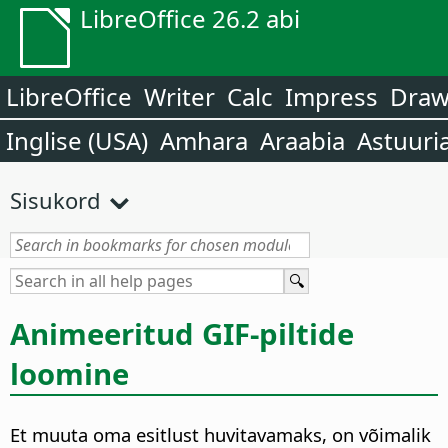
LibreOffice 26.2 abi
LibreOffice
Writer
Calc
Impress
Dra
Inglise (USA)
Amhara
Araabia
Astuuri
Sisukord
Animeeritud GIF-piltide
loomine
Et muuta oma esitlust huvitavamaks, on võimalik