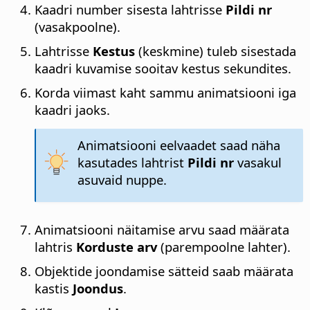
Kaadri number sisesta lahtrisse
Pildi nr
(vasakpoolne).
Lahtrisse
Kestus
(keskmine) tuleb sisestada
kaadri kuvamise sooitav kestus sekundites.
Korda viimast kaht sammu animatsiooni iga
kaadri jaoks.
Animatsiooni eelvaadet saad näha
kasutades lahtrist
Pildi nr
vasakul
asuvaid nuppe.
Animatsiooni näitamise arvu saad määrata
lahtris
Korduste arv
(parempoolne lahter).
Objektide joondamise sätteid saab määrata
kastis
Joondus
.