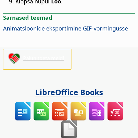
Klõpsa nupul
Loo
.
Sarnased teemad
Animatsioonide eksportimine GIF-vormingusse
Palun toeta meid!
LibreOffice Books