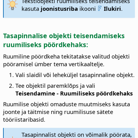
Tekstiobjekti ruumiliseks teisendamiseks
kasuta
joonistusriba
ikooni
Ilukiri
.
Tasapinnalise objekti teisendamiseks
ruumiliseks pöördkehaks:
Ruumiline pöördkeha tekitatakse valitud objekti
pööramisel ümber tema vertikaaltelje.
Vali slaidil või leheküljel tasapinnaline objekt.
Tee objektil paremklõps ja vali
Teisendamine - Ruumiliseks pöördkehaks
Ruumilise objekti omaduste muutmiseks kasuta
joonte ja täitmise ning ruumilisuse sätete
tööriistaribasid.
Tasapinnalist objekti on võimalik pöörata,