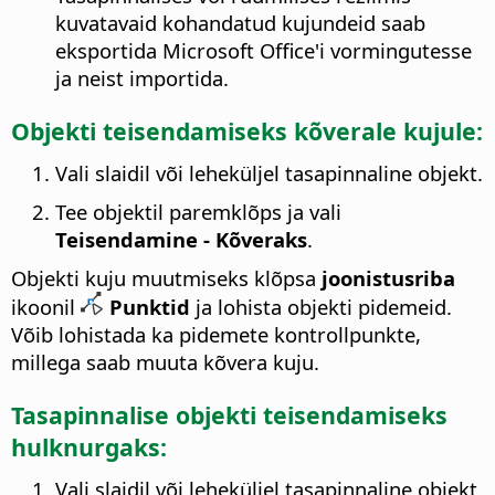
kuvatavaid kohandatud kujundeid saab
eksportida Microsoft Office'i vormingutesse
ja neist importida.
Objekti teisendamiseks kõverale kujule:
Vali slaidil või leheküljel tasapinnaline objekt.
Tee objektil paremklõps ja vali
Teisendamine - Kõveraks
.
Objekti kuju muutmiseks klõpsa
joonistusriba
ikoonil
Punktid
ja lohista objekti pidemeid.
Võib lohistada ka pidemete kontrollpunkte,
millega saab muuta kõvera kuju.
Tasapinnalise objekti teisendamiseks
hulknurgaks:
Vali slaidil või leheküljel tasapinnaline objekt.