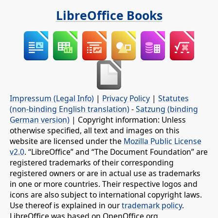
LibreOffice Books
Impressum (Legal Info)
|
Privacy Policy
|
Statutes
(non-binding English translation)
-
Satzung (binding
German version)
| Copyright information: Unless
otherwise specified, all text and images on this
website are licensed under the
Mozilla Public License
v2.0
. “LibreOffice” and “The Document Foundation” are
registered trademarks of their corresponding
registered owners or are in actual use as trademarks
in one or more countries. Their respective logos and
icons are also subject to international copyright laws.
Use thereof is explained in our
trademark policy
.
LibreOffice was based on OpenOffice.org.