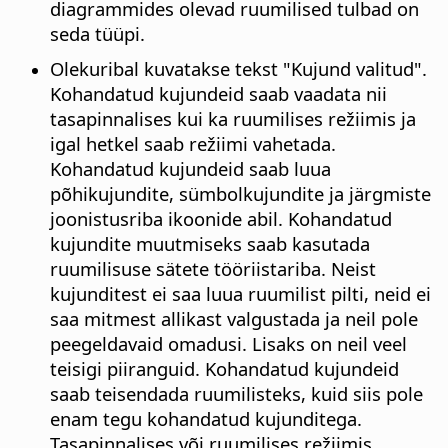
diagrammides olevad ruumilised tulbad on
seda tüüpi.
Olekuribal kuvatakse tekst "Kujund valitud".
Kohandatud kujundeid saab vaadata nii
tasapinnalises kui ka ruumilises režiimis ja
igal hetkel saab režiimi vahetada.
Kohandatud kujundeid saab luua
põhikujundite, sümbolkujundite ja järgmiste
joonistusriba ikoonide abil. Kohandatud
kujundite muutmiseks saab kasutada
ruumilisuse sätete tööriistariba. Neist
kujunditest ei saa luua ruumilist pilti, neid ei
saa mitmest allikast valgustada ja neil pole
peegeldavaid omadusi. Lisaks on neil veel
teisigi piiranguid. Kohandatud kujundeid
saab teisendada ruumilisteks, kuid siis pole
enam tegu kohandatud kujunditega.
Tasapinnalises või ruumilises režiimis