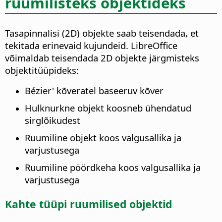
ruumilisteks objektideks
Tasapinnalisi (2D) objekte saab teisendada, et
tekitada erinevaid kujundeid. LibreOffice
võimaldab teisendada 2D objekte järgmisteks
objektitüüpideks:
Bézier' kõveratel baseeruv kõver
Hulknurkne objekt koosneb ühendatud
sirglõikudest
Ruumiline objekt koos valgusallika ja
varjustusega
Ruumiline pöördkeha koos valgusallika ja
varjustusega
Kahte tüüpi ruumilised objektid