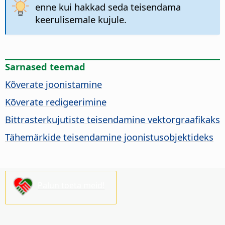
enne kui hakkad seda teisendama
keerulisemale kujule.
Sarnased teemad
Kõverate joonistamine
Kõverate redigeerimine
Bittrasterkujutiste teisendamine vektorgraafikaks
Tähemärkide teisendamine joonistusobjektideks
Palun toeta meid!