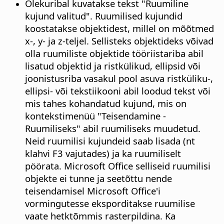
Olekuribal kuvatakse tekst "Ruumiline
kujund valitud". Ruumilised kujundid
koostatakse objektidest, millel on mõõtmed
x-, y- ja z-teljel. Sellisteks objektideks võivad
olla ruumiliste objektide tööriistariba abil
lisatud objektid ja ristkülikud, ellipsid või
joonistusriba vasakul pool asuva ristküliku-,
ellipsi- või tekstiikooni abil loodud tekst või
mis tahes kohandatud kujund, mis on
kontekstimenüü "Teisendamine -
Ruumiliseks" abil ruumiliseks muudetud.
Neid ruumilisi kujundeid saab lisada (nt
klahvi F3 vajutades) ja ka ruumiliselt
pöörata. Microsoft Office selliseid ruumilisi
objekte ei tunne ja seetõttu nende
teisendamisel Microsoft Office'i
vormingutesse eksporditakse ruumilise
vaate hetktõmmis rasterpildina. Ka