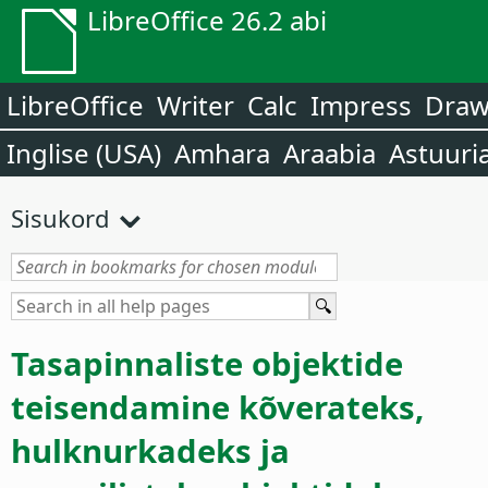
LibreOffice 26.2 abi
LibreOffice
Writer
Calc
Impress
Dra
Inglise (USA)
Amhara
Araabia
Astuuri
Sisukord
Tasapinnaliste objektide
teisendamine kõverateks,
hulknurkadeks ja