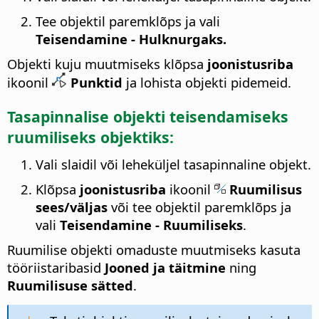
Tee objektil paremklõps ja vali
Teisendamine - Hulknurgaks.
Objekti kuju muutmiseks klõpsa
joonistusriba
ikoonil
Punktid
ja lohista objekti pidemeid.
Tasapinnalise objekti teisendamiseks
ruumiliseks objektiks:
Vali slaidil või leheküljel tasapinnaline objekt.
Klõpsa
joonistusriba
ikoonil
Ruumilisus
sees/väljas
või tee objektil paremklõps ja
vali
Teisendamine - Ruumiliseks
.
Ruumilise objekti omaduste muutmiseks kasuta
tööriistaribasid
Jooned ja täitmine
ning
Ruumilisuse sätted
.