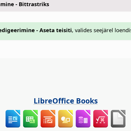
mine - Bittrastriks
edigeerimine - Aseta teisiti
, valides seejärel loend
LibreOffice Books