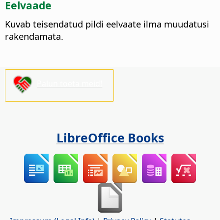
Eelvaade
Kuvab teisendatud pildi eelvaate ilma muudatusi
rakendamata.
Palun toeta meid!
LibreOffice Books