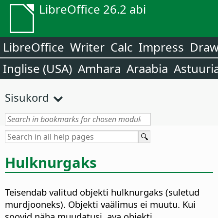
LibreOffice 26.2 abi
LibreOffice
Writer
Calc
Impress
Dra
Inglise (USA)
Amhara
Araabia
Astuuri
Sisukord
Hulknurgaks
Teisendab valitud objekti hulknurgaks (suletud
murdjooneks).
Objekti vaälimus ei muutu. Kui
soovid näha muudatusi, ava objekti